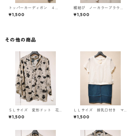
トッパーカーディガン ４
裾結び ノーカラーブラウ
Ｌ グレー KAE-4814
ス ３Ｌ アイボリー KAE-
¥1,500
¥1,500
4813
その他の商品
５Ｌサイズ 変形ドット 花
ＬＬサイズ 授乳口付き マ
柄 ボウタイブラウス オフ
タニティ ドッキングワンピ
¥1,500
¥1,500
ホワイト KAE-4765
ース ホワイト×ブルー KAE
-4794