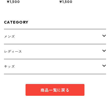
¥1,500
¥1,500
フホワイト KAE-4775
CATEGORY
メンズ
トップス
レディース
ボトムス
トップス
キッズ
スーツ
インナー
トップス
商品一覧に戻る
シューズ
スーツ
インナー