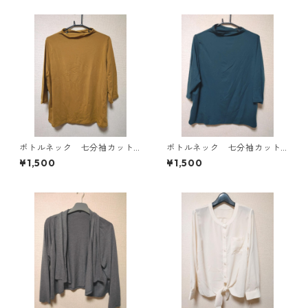
ボトルネック 七分袖カット
ボトルネック 七分袖カット
ソー ４Ｌ マスタード KA
ソー ４Ｌ ティールグリー
¥1,500
¥1,500
E-4816
ン KAE-4815