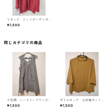
Ｖネック ニットカーディガ
ン ５Ｌ マゼンタ KAE-43
¥1,500
65
同じカテゴリの商品
小花柄 ノースリーブワンピ
ボトルネック 七分袖カット
ース ４Ｌ ブラック KAE-
ソー ４Ｌ マスタード KA
¥1,500
¥1,500
4819
E-4818