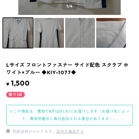
1
/4
Lサイズ フロントファスナー サイド配色 スクラブ ホ
ワイト×ブルー ◆KIY-1077◆
1,500
¥
残り1点
※この商品は、最短で8月12日(水)にお届けします（お届け先によっ
て、最短到着日に数日追加される場合があります）。
別途送料がかかります。
送料を確認する