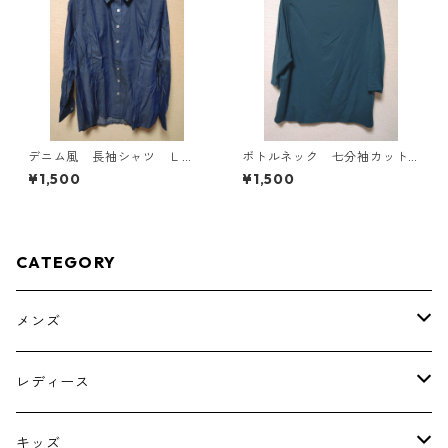
デニム風 長袖シャツ Ｌ
ボトルネック 七分袖カット
Ｌ ブルー KAE-4801
ソー ４Ｌ ティールグリー
¥1,500
¥1,500
ン KAE-4815
CATEGORY
メンズ
トップス
レディース
ボトムス
トップス
キッズ