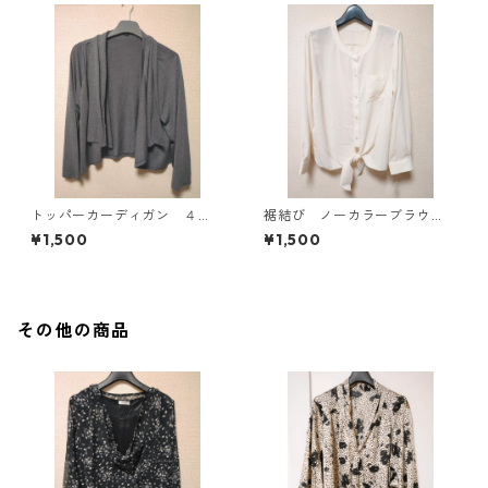
トッパーカーディガン ４
裾結び ノーカラーブラウ
Ｌ グレー KAE-4814
ス ３Ｌ アイボリー KAE-
¥1,500
¥1,500
4813
その他の商品