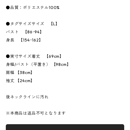
●品質：ポリエステル100%
●タグサイズサイズ 【L】
バスト 【86ｰ94】
身長 【154ｰ162】
●実寸サイズ着丈 【69cm】
身幅/バスト（平置き） 【98cm】
肩幅 【38cm】
袖丈 【24cm】
後ネックラインに汚れ
※本商品は返品不可となります