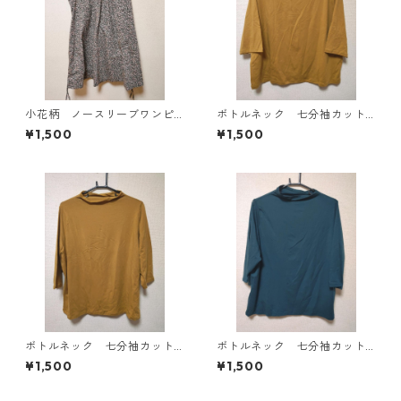
小花柄 ノースリーブワンピ
ボトルネック 七分袖カット
ース ４Ｌ ブラック KAE-
ソー ４Ｌ マスタード KA
¥1,500
¥1,500
4819
E-4818
ボトルネック 七分袖カット
ボトルネック 七分袖カット
ソー ４Ｌ マスタード KA
ソー ４Ｌ ティールグリー
¥1,500
¥1,500
E-4816
ン KAE-4815