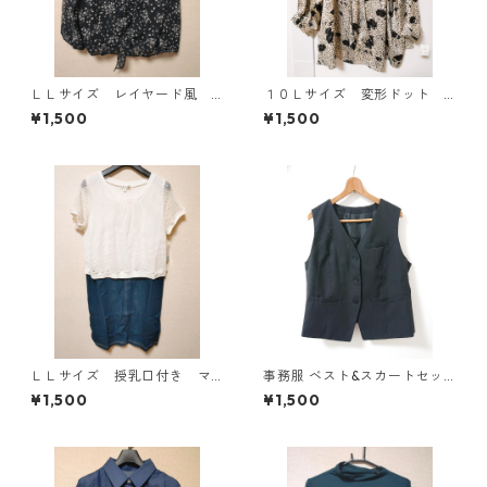
ＬＬサイズ レイヤード風
１０Ｌサイズ 変形ドット
シフォンブラウス ブラッ
花柄 ボウタイブラウス オ
¥1,500
¥1,500
ク KAE-4786
フホワイト KAE-4775
ＬＬサイズ 授乳口付き マ
事務服 ベスト&スカートセッ
タニティ ドッキングワンピ
ト 3L ブラック ◆KIY-1299◆
¥1,500
¥1,500
ース ホワイト×ブルー KAE
-4795