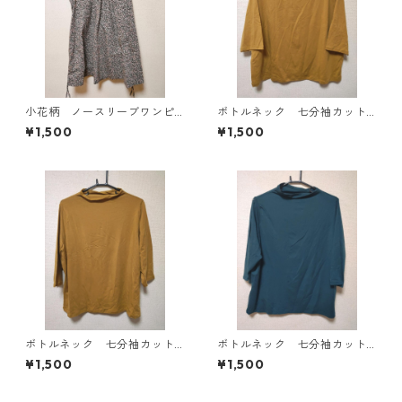
小花柄 ノースリーブワンピ
ボトルネック 七分袖カット
ース ４Ｌ ブラック KAE-
ソー ４Ｌ マスタード KA
¥1,500
¥1,500
4819
E-4818
ボトルネック 七分袖カット
ボトルネック 七分袖カット
ソー ４Ｌ マスタード KA
ソー ４Ｌ ティールグリー
¥1,500
¥1,500
E-4816
ン KAE-4815