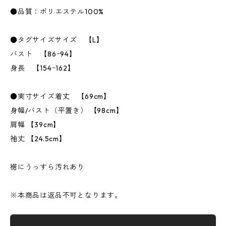
●品質：ポリエステル100%
●タグサイズサイズ 【L】
バスト 【86ｰ94】
身長 【154ｰ162】
●実寸サイズ着丈 【69cm】
身幅/バスト（平置き） 【98cm】
肩幅 【39cm】
袖丈 【24.5cm】
裾にうっすら汚れあり
※本商品は返品不可となります。