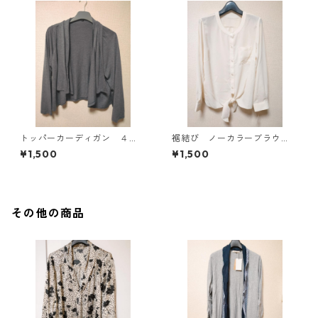
トッパーカーディガン ４
裾結び ノーカラーブラウ
Ｌ グレー KAE-4814
ス ３Ｌ アイボリー KAE-
¥1,500
¥1,500
4813
その他の商品