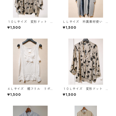
１０Ｌサイズ 変形ドット
ＬＬサイズ 衿異素材使い
花柄 ボウタイブラウス オ
トッパーカーディガン グレ
¥1,500
¥1,500
フホワイト KAE-4776
ー KAE-4807
４Ｌサイズ 裾フリル リボ
１０Ｌサイズ 変形ドット
ン付きタンクトップ オフホ
花柄 ボウタイブラウス オ
¥1,500
¥1,500
ワイト KAE-4780
フホワイト KAE-4775