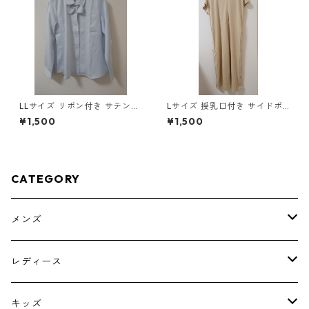
LLサイズ リボン付き サテン調
Lサイズ 授乳口付き サイドボ
シャツブラウス サックス ◆KI
タンデザイン ワンピース マタ
¥1,500
¥1,500
Y-1301◆
ニティ ベージュ ◆KIY-1303
◆
CATEGORY
メンズ
トップス
レディース
ボトムス
トップス
キッズ