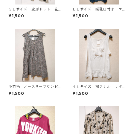
５Ｌサイズ 変形ドット 花
ＬＬサイズ 授乳口付き マ
柄 ボウタイブラウス オフ
タニティ ドッキングワンピ
¥1,500
¥1,500
ホワイト KAE-4763
ース ホワイト×ブルー KAE
-4793
小花柄 ノースリーブワンピ
４Ｌサイズ 裾フリル リボ
ース ４Ｌ ブラック KAE-
ン付きタンクトップ オフホ
¥1,500
¥1,500
4819
ワイト KAE-4780