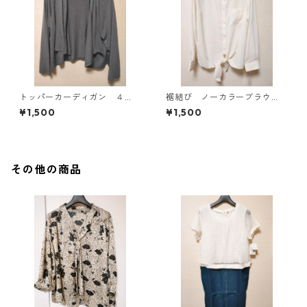
トッパーカーディガン ４
裾結び ノーカラーブラウ
Ｌ グレー KAE-4814
ス ３Ｌ アイボリー KAE-
¥1,500
¥1,500
4813
その他の商品