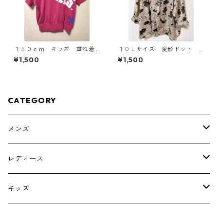
１５０ｃｍ キッズ 重ね着
１０Ｌサイズ 変形ドット
風ドルマントップス マゼン
花柄 ボウタイブラウス オ
¥1,500
¥1,500
タ KAE-4791
フホワイト KAE-4777
CATEGORY
メンズ
トップス
レディース
ボトムス
トップス
キッズ
スーツ
インナー
トップス