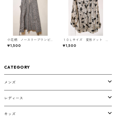
小花柄 ノースリーブワンピ
１０Ｌサイズ 変形ドット
ース ４Ｌ ブラック KAE-
花柄 ボウタイブラウス オ
¥1,500
¥1,500
4819
フホワイト KAE-4778
CATEGORY
メンズ
トップス
レディース
ボトムス
トップス
キッズ