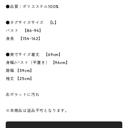
●品質：ポリエステル100%
●タグサイズサイズ 【L】
バスト 【86ｰ94】
身長 【154ｰ162】
●実寸サイズ着丈 【69cm】
身幅/バスト（平置き） 【96cm】
肩幅 【39cm】
袖丈 【25cm】
右ポケットに汚れ
※本商品は返品不可となります。