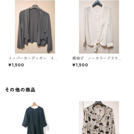
トッパーカーディガン ４
裾結び ノーカラーブラウ
Ｌ グレー KAE-4814
ス ３Ｌ アイボリー KAE-
¥1,500
¥1,500
4813
その他の商品