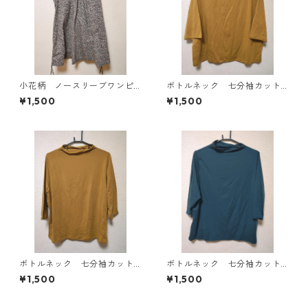
小花柄 ノースリーブワンピ
ボトルネック 七分袖カット
ース ４Ｌ ブラック KAE-
ソー ４Ｌ マスタード KA
¥1,500
¥1,500
4819
E-4818
ボトルネック 七分袖カット
ボトルネック 七分袖カット
ソー ４Ｌ マスタード KA
ソー ４Ｌ ティールグリー
¥1,500
¥1,500
E-4816
ン KAE-4815