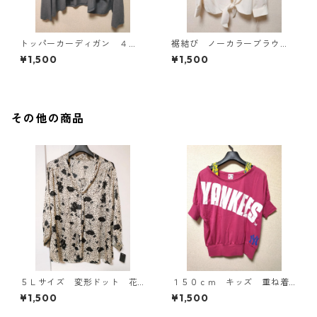
トッパーカーディガン ４
裾結び ノーカラーブラウ
Ｌ グレー KAE-4814
ス ３Ｌ アイボリー KAE-
¥1,500
¥1,500
4813
その他の商品
５Ｌサイズ 変形ドット 花
１５０ｃｍ キッズ 重ね着
柄 ボウタイブラウス オフ
風ドルマントップス マゼン
¥1,500
¥1,500
ホワイト KAE-4764
タ KAE-4791