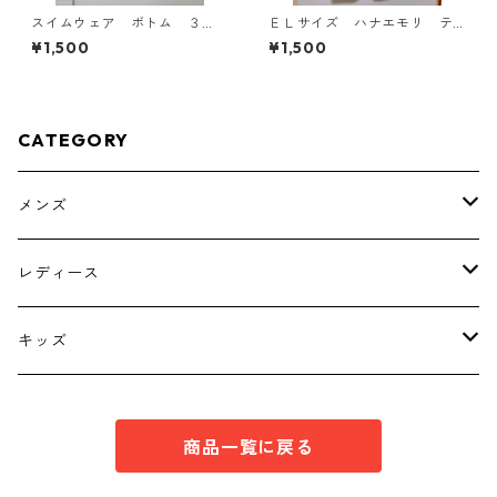
スイムウェア ボトム ３
ＥＬサイズ ハナエモリ テ
Ｌ ブラック KAE-4563
ーパードパンツ ナース ホ
¥1,500
¥1,500
ワイト KAE-4159
CATEGORY
メンズ
トップス
レディース
ボトムス
トップス
キッズ
スーツ
インナー
トップス
商品一覧に戻る
シューズ
スーツ
インナー