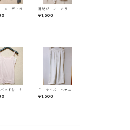
パーカーディガ
裾結び ノーカラーブ
Ｌ グレー K
ラウス ３Ｌ アイボ
00
¥1,500
814
リー KAE-4813
りパッド付 キャ
ＥＬサイズ ハナエモ
ール Ｌ ライト
リ テーパードパン
00
¥1,500
 KAE-4789
ツ ナース ホワイ
ト KAE-4159