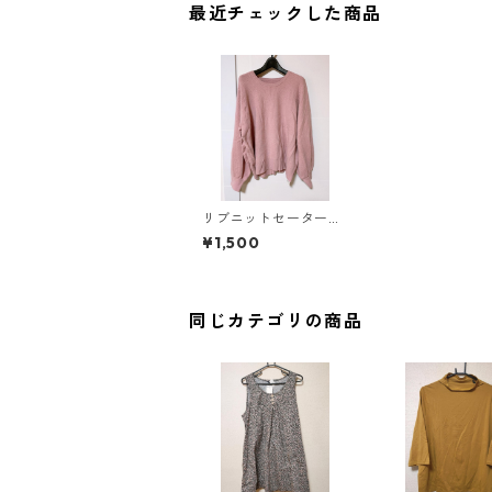
最近チェックした商品
リブニットセーター
６Ｌ ピンク KAE-4
¥1,500
387
同じカテゴリの商品