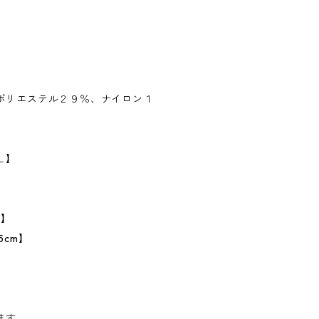
ポリエステル２９％、ナイロン１
Ｌ】
m】
5cm】
ます。