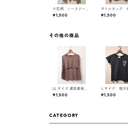
小花柄 ノースリーブ
ボトルネック 
ワンピース ４Ｌ ブ
カットソー ４
¥1,500
¥1,500
ラック KAE-4819
スタード KAE-4
その他の商品
LL サイズ 産前産後対
Ｌサイズ 吸
応 授乳口付き 長袖シ
抗菌防臭・消臭
¥1,500
¥1,500
ャツ マタニティ チャ
ーキティ ドラ
コールグレー ◆KIY-1
シュＴシャツ 
304◆
ク KAE-4779
CATEGORY