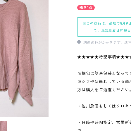
残り1点
※この商品は、最短で8月9
て、最短到着日に数
別途送料がかかります。
送
★★★★★特記事項★★★
※梱包は簡易包装となって
※シワや型崩れしている商
方は購入をご遠慮ください
・佐川急便もしくはクロネ
・日時や時間指定、営業所
で、