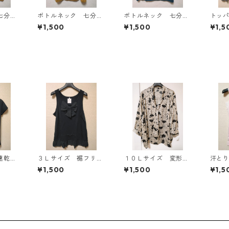
七分袖
ボトルネック 七分袖
ボトルネック 七分袖
トッ
Ｌ マ
カットソー ４Ｌ マ
カットソー ４Ｌ テ
ン ４
¥1,500
¥1,500
¥1,5
818
スタード KAE-4816
ィールグリーン KAE
AE-4
-4815
汗速乾
３Ｌサイズ 裾フリ
１０Ｌサイズ 変形ド
汗と
 ハロ
ル リボン付きタンク
ット 花柄 ボウタイ
ミソ
¥1,500
¥1,500
¥1,5
イメッ
トップ ブラック K
ブラウス オフホワイ
ピンク
ブラッ
AE-4788
ト KAE-4773