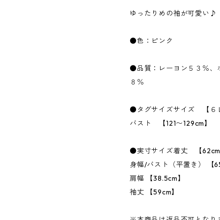
ゆったりめの袖が可愛い♪
●色：ピンク
●品質：レーヨン５３％、
８％
●タグサイズサイズ 【６
バスト 【121〜129cm】
●実寸サイズ着丈 【62c
身幅/バスト（平置き） 【6
肩幅 【38.5cm】
袖丈 【59cm】
※本商品は返品不可となり