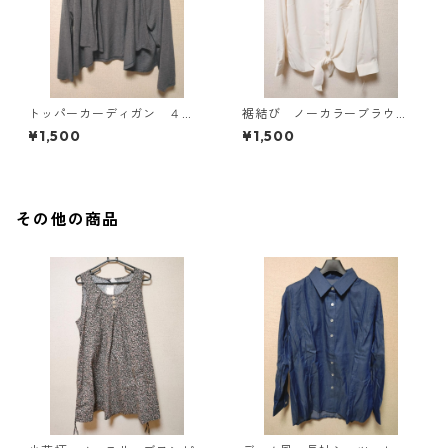
トッパーカーディガン ４
裾結び ノーカラーブラウ
Ｌ グレー KAE-4814
ス ３Ｌ アイボリー KAE-
¥1,500
¥1,500
4813
その他の商品