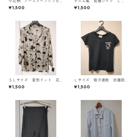
小花柄 ノースリーブワンピ
デニム風 長袖シャツ Ｌ
ース ４Ｌ ブラック KAE-
Ｌ ブルー KAE-4801
¥1,500
¥1,500
4819
５Ｌサイズ 変形ドット 花
Ｌサイズ 吸汗速乾 抗菌防
柄 ボウタイブラウス オフ
臭・消臭 ハローキティ ド
¥1,500
¥1,500
ホワイト KAE-4764
ライメッシュＴシャツ ブラ
ック KAE-4779