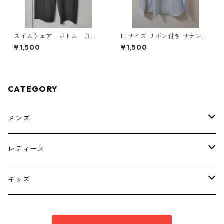
スイムウェア ボトム ３
LLサイズ リボン付き サテン調
Ｌ ブラック KAE-4563
シャツブラウス サックス ◆KI
¥1,500
¥1,500
Y-1301◆
CATEGORY
メンズ
トップス
レディース
ボトムス
トップス
キッズ
スーツ
インナー
トップス