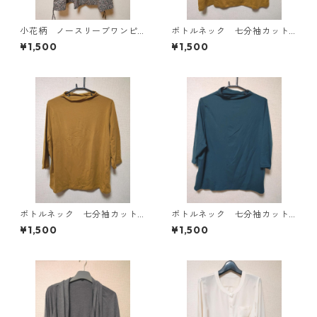
小花柄 ノースリーブワンピ
ボトルネック 七分袖カット
ース ４Ｌ ブラック KAE-
ソー ４Ｌ マスタード KA
¥1,500
¥1,500
4819
E-4818
ボトルネック 七分袖カット
ボトルネック 七分袖カット
ソー ４Ｌ マスタード KA
ソー ４Ｌ ティールグリー
¥1,500
¥1,500
E-4816
ン KAE-4815