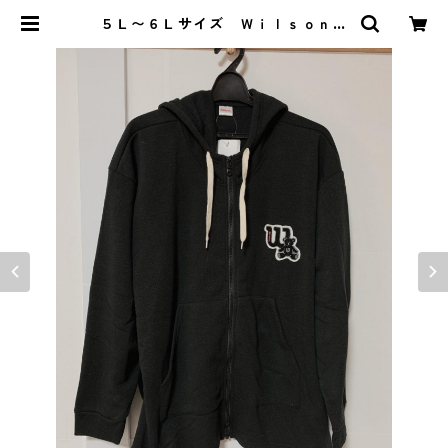
５Ｌ〜６Ｌサイズ Ｗｉｌｓｏｎ
裏起毛 ジップアップパーカー ブ
ラック KAE-4385 | DOLUCK P
RODUCE