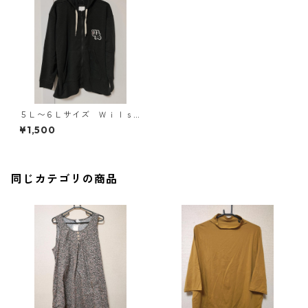
５Ｌ〜６Ｌサイズ Ｗｉｌｓ
ｏｎ 裏起毛 ジップアップ
¥1,500
パーカー ブラック KAE-43
85
同じカテゴリの商品