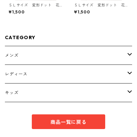
５Ｌサイズ 変形ドット 花
５Ｌサイズ 変形ドット 花
柄 ボウタイブラウス オフ
柄 ボウタイブラウス オフ
¥1,500
¥1,500
ホワイト KAE-4761
ホワイト KAE-4765
CATEGORY
メンズ
トップス
レディース
ボトムス
トップス
キッズ
スーツ
インナー
トップス
商品一覧に戻る
シューズ
スーツ
インナー