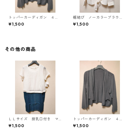
トッパーカーディガン ４
裾結び ノーカラーブラウ
Ｌ グレー KAE-4814
ス ３Ｌ アイボリー KAE-
¥1,500
¥1,500
4813
その他の商品
ＬＬサイズ 授乳口付き マ
トッパーカーディガン ４
タニティ ドッキングワンピ
Ｌ グレー KAE-4814
¥1,500
¥1,500
ース ホワイト×ブルー KAE
-4793