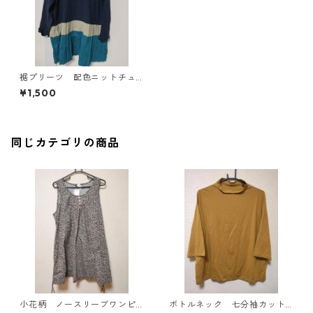
裾プリーツ 配色ニットチュ
ニック ６Ｌ ネイビー×ター
¥1,500
コイズ KAE-4383
同じカテゴリの商品
小花柄 ノースリーブワンピ
ボトルネック 七分袖カット