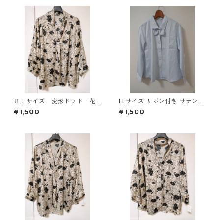
８Ｌサイズ 変形ドット 花
LLサイズ リボン付き サテン調
柄 ボウタイブラウス オフ
シャツブラウス サックス ◆KI
¥1,500
¥1,500
ホワイト KAE-4768
Y-1301◆