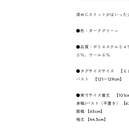
深めにスリットがはいった
●色：ダークグリーン
●品質：ポリエステル５４
０％、ウール６％
●タグサイズサイズ 【６
バスト 【121〜129cm】
●実寸サイズ着丈 【101c
身幅/バスト（平置き） 【6
肩幅 【65cm】
袖丈 【44.5cm】