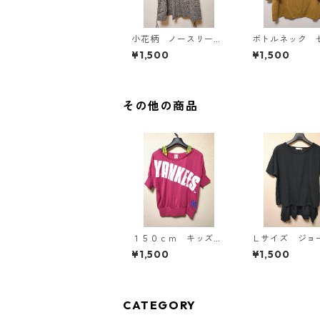
小花柄 ノースリーブ
ボトルネック 
ワンピース ４Ｌ ブ
カットソー ４
¥1,500
¥1,500
ラック KAE-4819
スタード KAE-4
その他の商品
１５０ｃｍ キッズ
Ｌサイズ ジョ
重ね着風ドルマントッ
ト レイヤード
¥1,500
¥1,500
プス マゼンタ KAE
オーバー ブ
-4791
KAE-4792
CATEGORY