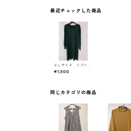
最近チェックした商品
６Ｌサイズ リブニッ
ト スリット入りロン
¥1,500
グチュニック ダーク
グリーン KAE-4393
同じカテゴリの商品