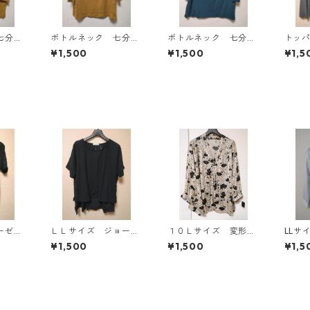
七分袖
ボトルネック 七分袖
ボトルネック 七分袖
トッ
Ｌ マ
カットソー ４Ｌ マ
カットソー ４Ｌ テ
ン ４
¥1,500
¥1,500
¥1,5
818
スタード KAE-4816
ィールグリーン KAE
AE-4
-4815
ーゼッ
ＬＬサイズ ジョーゼ
１０Ｌサイズ 変形ド
LLサ
風プル
ット レイヤード風プ
ット 花柄 ボウタイ
サテン
¥1,500
¥1,500
¥1,5
ラック
ルオーバー ブラッ
ブラウス オフホワイ
ス サッ
ク KAE-4785
ト KAE-4771
01◆