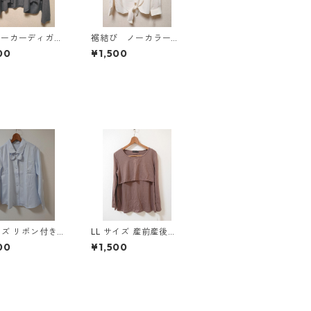
パーカーディガ
裾結び ノーカラーブ
Ｌ グレー K
ラウス ３Ｌ アイボ
00
¥1,500
814
リー KAE-4813
イズ リボン付き
LL サイズ 産前産後対
調 シャツブラウ
応 授乳口付き 長袖シ
00
¥1,500
クス ◆KIY-13
ャツ マタニティ チャ
コールグレー ◆KIY-1
304◆