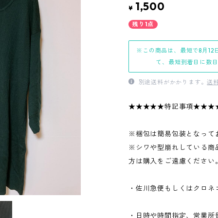
1,500
¥
残り1点
※この商品は、最短で8月12
て、最短到着日に数
別途送料がかかります。
送
★★★★★特記事項★★★
※梱包は簡易包装となって
※シワや型崩れしている商
方は購入をご遠慮ください
・佐川急便もしくはクロネ
・日時や時間指定、営業所