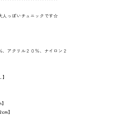
大人っぽいチュニックです☆
％、アクリル２０％、ナイロン２
Ｌ】
m】
2cm】