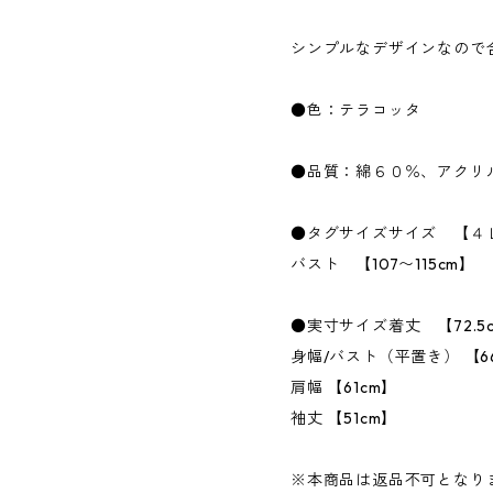
シンプルなデザインなので
●色：テラコッタ
●品質：綿６０％、アクリ
●タグサイズサイズ 【４
バスト 【107〜115cm】
●実寸サイズ着丈 【72.5
身幅/バスト（平置き） 【66
肩幅 【61cm】
袖丈 【51cm】
※本商品は返品不可となり