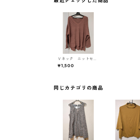
最近チェックした商品
Ｖネック ニットセー
ター ４Ｌ テラコッ
¥1,500
タ KAE-4423
同じカテゴリの商品