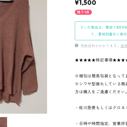
¥1,500
残り1点
※この商品は、最短で8月9
て、最短到着日に数
別途送料がかかります。
送
★★★★★特記事項★★★
※梱包は簡易包装となって
※シワや型崩れしている商
方は購入をご遠慮ください
・佐川急便もしくはクロネ
・日時や時間指定、営業所