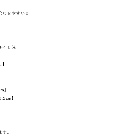
合わせやすい☆
ル４０％
Ｌ】
cm】
.5cm】
ます。