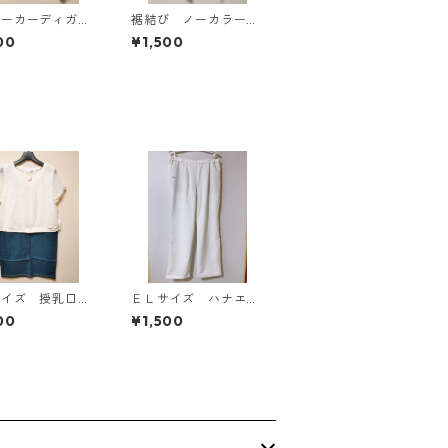
パーカーディガ
裾結び ノーカラーブ
Ｌ グレー K
ラウス ３Ｌ アイボ
00
¥1,500
814
リー KAE-4813
サイズ 授乳口付
ＥＬサイズ ハナエモ
マタニティ ドッ
リ テーパードパン
00
¥1,500
グワンピース ホ
ツ ナース ホワイ
×ブルー KAE-
ト KAE-4159