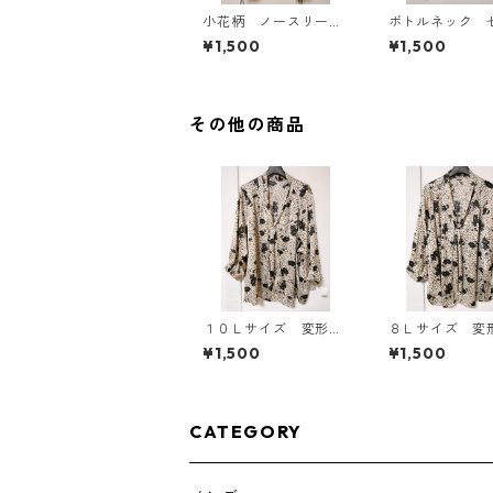
小花柄 ノースリーブ
ボトルネック 
ワンピース ４Ｌ ブ
カットソー ４
¥1,500
¥1,500
ラック KAE-4819
スタード KAE-4
その他の商品
１０Ｌサイズ 変形ド
８Ｌサイズ 変
ット 花柄 ボウタイ
ト 花柄 ボウ
¥1,500
¥1,500
ブラウス オフホワイ
ラウス オフホ
ト KAE-4775
ト KAE-4769
CATEGORY