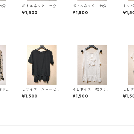
七分袖
ボトルネック 七分袖
ボトルネック 七分袖
トッ
Ｌ マ
カットソー ４Ｌ マ
カットソー ４Ｌ テ
ン ４
¥1,500
¥1,500
¥1,5
818
スタード KAE-4816
ィールグリーン KAE
AE-4
-4815
形ドッ
Ｌサイズ ジョーゼッ
４Ｌサイズ 裾フリ
ＬＬ
タイブ
ト レイヤード風プル
ル リボン付きタンク
き 
¥1,500
¥1,500
¥1,5
ワイ
オーバー ブラック
トップ オフホワイ
キン
KAE-4792
ト KAE-4780
ワイト
4794