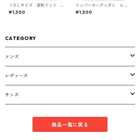
１０Ｌサイズ 変形ドット
トッパーカーディガン ４
花柄 ボウタイブラウス オ
Ｌ グレー KAE-4814
¥1,500
¥1,500
フホワイト KAE-4776
CATEGORY
メンズ
トップス
レディース
ボトムス
トップス
キッズ
スーツ
インナー
トップス
商品一覧に戻る
シューズ
スーツ
インナー