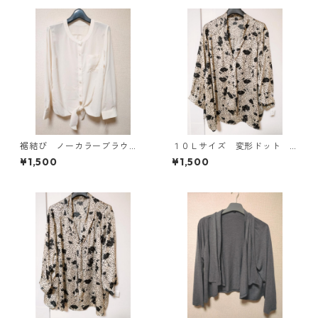
裾結び ノーカラーブラウ
１０Ｌサイズ 変形ドット
ス ３Ｌ アイボリー KAE-
花柄 ボウタイブラウス オ
¥1,500
¥1,500
4813
フホワイト KAE-4773