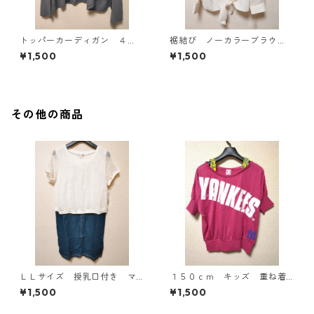
トッパーカーディガン ４
裾結び ノーカラーブラウ
Ｌ グレー KAE-4814
ス ３Ｌ アイボリー KAE-
¥1,500
¥1,500
4813
その他の商品
ＬＬサイズ 授乳口付き マ
１５０ｃｍ キッズ 重ね着
タニティ ドッキングワンピ
風ドルマントップス マゼン
¥1,500
¥1,500
ース ホワイト×ブルー KAE
タ KAE-4791
-4795