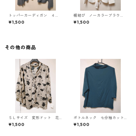
トッパーカーディガン ４
裾結び ノーカラーブラウ
Ｌ グレー KAE-4814
ス ３Ｌ アイボリー KAE-
¥1,500
¥1,500
4813
その他の商品
５Ｌサイズ 変形ドット 花
ボトルネック 七分袖カット
柄 ボウタイブラウス オフ
ソー ４Ｌ ティールグリー
¥1,500
¥1,500
ホワイト KAE-4765
ン KAE-4815