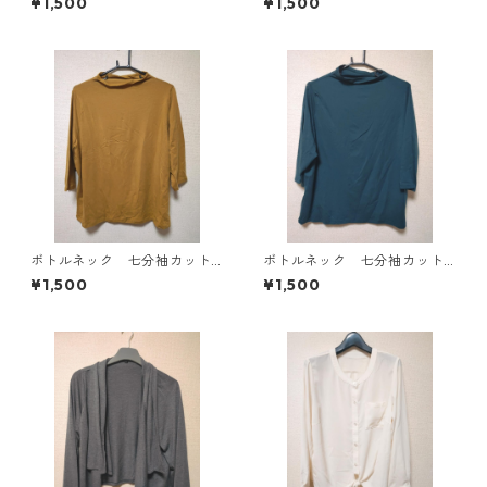
¥1,500
¥1,500
4819
E-4818
ボトルネック 七分袖カット
ボトルネック 七分袖カット
ソー ４Ｌ マスタード KA
ソー ４Ｌ ティールグリー
¥1,500
¥1,500
E-4816
ン KAE-4815