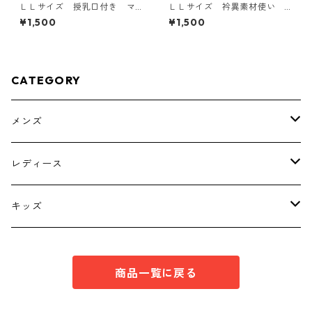
ＬＬサイズ 授乳口付き マ
ＬＬサイズ 衿異素材使い
タニティ ドッキングワンピ
トッパーカーディガン グレ
¥1,500
¥1,500
ース ホワイト×ブルー KAE
ー KAE-4807
-4793
CATEGORY
メンズ
トップス
レディース
ボトムス
トップス
キッズ
スーツ
インナー
トップス
商品一覧に戻る
シューズ
スーツ
インナー