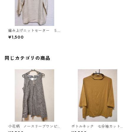
編み上げニットセーター ５
Ｌ アイボリー KAE-4413
¥1,500
同じカテゴリの商品
小花柄 ノースリーブワンピ
ボトルネック 七分袖カット
ース ４Ｌ ブラック KAE-
ソー ４Ｌ マスタード KA