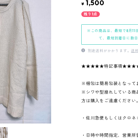
1,500
¥
残り1点
※この商品は、最短で8月11
て、最短到着日に数
別途送料がかかります。
送
★★★★★特記事項★★★
※梱包は簡易包装となって
※シワや型崩れしている商
方は購入をご遠慮ください
・佐川急便もしくはクロネ
・日時や時間指定、営業所