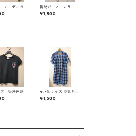
パーカーディガ
裾結び ノーカラーブ
Ｌ グレー K
ラウス ３Ｌ アイボ
00
¥1,500
814
リー KAE-4813
イズ 吸汗速乾
4Lｰ5Lサイズ 授乳対応
防臭・消臭 ハロ
チェック柄 半袖ルーム
00
¥1,500
ティ ドライメッ
ウェア マタニティ ブ
Ｔシャツ ブラッ
ルー系/グレー ◆KIY-1
E-4779
305◆