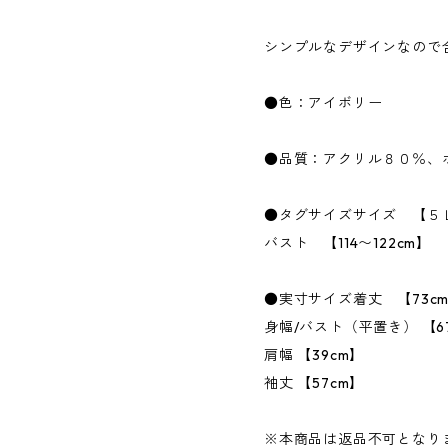
シンプルなデザインなので
●色：アイボリー
●品質：アクリル８０％、
●タグサイズサイズ 【５
バスト 【114〜122cm】
●実寸サイズ着丈 【73c
身幅/バスト（平置き） 【67
肩幅 【39cm】
袖丈 【57cm】
※本商品は返品不可となり