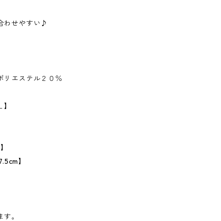
合わせやすい♪
ポリエステル２０％
Ｌ】
m】
.5cm】
ます。