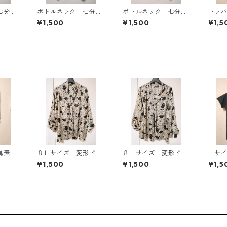
七分袖
ボトルネック 七分袖
ボトルネック 七分袖
トッ
Ｌ マ
カットソー ４Ｌ マ
カットソー ４Ｌ テ
ン ４
¥1,500
¥1,500
¥1,5
818
スタード KAE-4816
ィールグリーン KAE
AE-4
-4815
異素材
８Ｌサイズ 変形ドッ
８Ｌサイズ 変形ドッ
Ｌサ
カーデ
ト 花柄 ボウタイブ
ト 花柄 ボウタイブ
抗菌
¥1,500
¥1,500
¥1,5
KAE
ラウス オフホワイ
ラウス オフホワイ
ーキ
ト KAE-4768
ト KAE-4770
シュ
ク KA