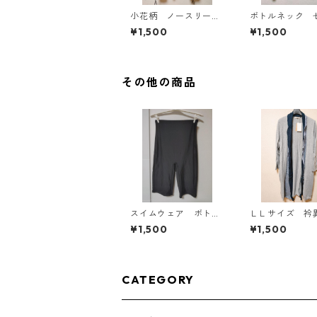
小花柄 ノースリーブ
ボトルネック 
ワンピース ４Ｌ ブ
カットソー ４
¥1,500
¥1,500
ラック KAE-4819
スタード KAE-4
その他の商品
スイムウェア ボト
ＬＬサイズ 衿
ム ３Ｌ ブラック
使い トッパー
¥1,500
¥1,500
KAE-4563
ィガン グレー 
-4807
CATEGORY