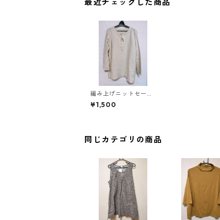
最近チェックした商品
編み上げニットセータ
ー ５Ｌ アイボリ
¥1,500
ー KAE-4410
同じカテゴリの商品