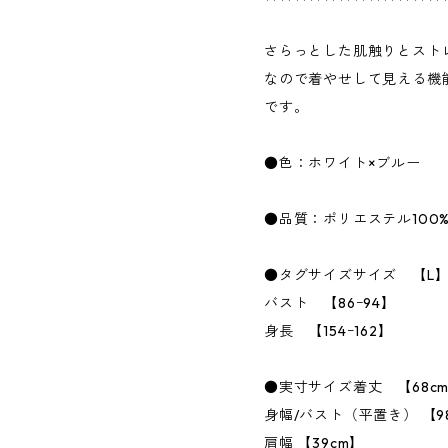
さらっとした肌触りとスト
なので着やせして見える機
です。
●色：ホワイト×ブルー
●品質：ポリエステル100
●タグサイズサイズ 【L
バスト 【86ｰ94】
身長 【154ｰ162】
●実寸サイズ着丈 【68c
身幅/バスト（平置き） 【9
肩幅 【39cm】