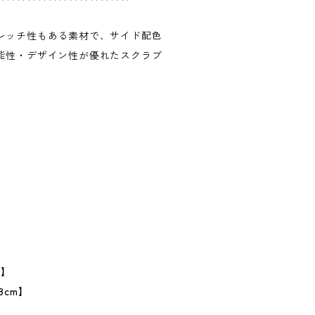
レッチ性もある素材で、サイド配色
能性・デザイン性が優れたスクラブ
%
】
m】
8cm】