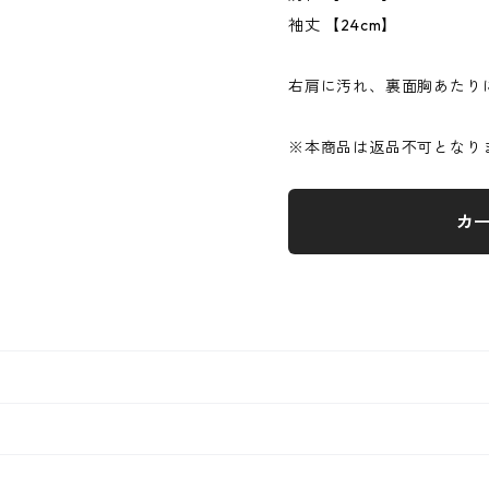
袖丈 【24cm】
右肩に汚れ、裏面胸あたり
※本商品は返品不可となり
カ