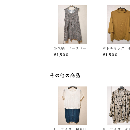
小花柄 ノースリーブ
ボトルネック 
ワンピース ４Ｌ ブ
カットソー ４
¥1,500
¥1,500
ラック KAE-4819
スタード KAE-4
その他の商品
ＬＬサイズ 授乳口付
８Ｌサイズ 変