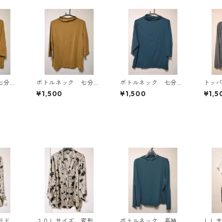
七分袖
ボトルネック 七分袖
ボトルネック 七分袖
トッ
Ｌ マ
カットソー ４Ｌ マ
カットソー ４Ｌ テ
ン ４
¥1,500
¥1,500
¥1,5
818
スタード KAE-4816
ィールグリーン KAE
AE-4
-4815
形ドッ
１０Ｌサイズ 変形ド
ボトルネック 長袖カ
ＬＬ