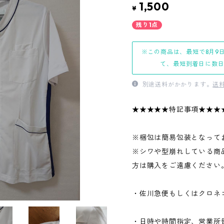
1,500
¥
残り1点
※この商品は、最短で8月9
て、最短到着日に数
別途送料がかかります。
送
★★★★★特記事項★★★
※梱包は簡易包装となって
※シワや型崩れしている商
方は購入をご遠慮ください
・佐川急便もしくはクロネ
・日時や時間指定、営業所