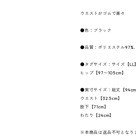
ウエストがゴムで楽々
●色：ブラック
●品質：ポリエステル97%
●タグサイズ：サイズ【LL
ヒップ【97〜105cm】
●実寸サイズ：総丈【94c
ウエスト【32.5cm】
股下【71cm】
わたり【24cm】
※本商品は返品不可となり