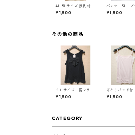
4Lｰ5Lサイズ 授乳対応
パンツ 3L ブ
チェック柄 半袖ルーム
ク IY-4525
¥1,500
¥1,500
ウェア マタニティ ブ
ルー系/グレー ◆KIY-1
305◆
その他の商品
３Ｌサイズ 裾フリ
汗とりパッド付
ル リボン付きタンク
ミソール Ｌ 
¥1,500
¥1,500
トップ ブラック K
ピンク KAE-47
AE-4788
CATEGORY