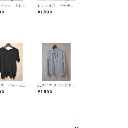
ドパンツ ３Ｌ
ＬＬサイズ ポーチ付
ク KAE-4697
き 綿１００％ 花
00
¥1,500
柄 トラベルパジャ
マ ホワイト KAE-4
578
イズ ジョーゼッ
LLサイズ リボン付き
レイヤード風プル
サテン調 シャツブラウ
00
¥1,500
バー ブラック
ス サックス ◆KIY-13
4792
01◆