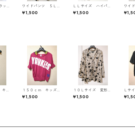
ラッ
ワイドパンツ ５Ｌ
ＬＬサイズ ハイパー
ワイ
ブラック KAE-4725
ストレッチ センター
ブラッ
¥1,500
¥1,500
¥1,5
プレスパンツ ブラッ
ク KAE-4704
 キャ
１５０ｃｍ キッズ
１０Ｌサイズ 変形ド
Ｌサ
ライト
重ね着風ドルマントッ
ット 花柄 ボウタイ
ト 
¥1,500
¥1,500
¥1,5
89
プス マゼンタ KAE
ブラウス オフホワイ
オー
-4791
ト KAE-4772
KAE-