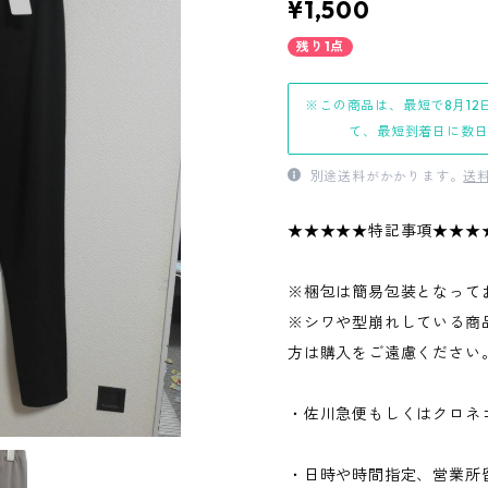
¥1,500
残り1点
※この商品は、最短で8月12
て、最短到着日に数
別途送料がかかります。
送
★★★★★特記事項★★★
※梱包は簡易包装となって
※シワや型崩れしている商
方は購入をご遠慮ください
・佐川急便もしくはクロネ
・日時や時間指定、営業所