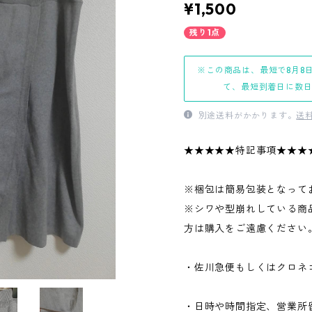
¥1,500
残り1点
※この商品は、最短で8月8
て、最短到着日に数
別途送料がかかります。
送
★★★★★特記事項★★★
※梱包は簡易包装となって
※シワや型崩れしている商
方は購入をご遠慮ください
・佐川急便もしくはクロネ
・日時や時間指定、営業所