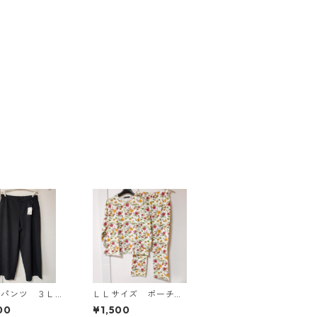
ドパンツ ３Ｌ
ＬＬサイズ ポーチ付
ク KAE-4697
き 綿１００％ 花
00
¥1,500
柄 トラベルパジャ