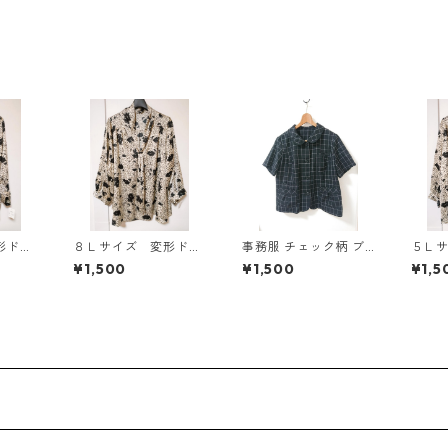
ク KAE-4704
形ドッ
８Ｌサイズ 変形ドッ
事務服 チェック柄 ブ
５Ｌ
タイブ
ト 花柄 ボウタイブ
ラウス 3L ブラック ◆
ト 
¥1,500
¥1,500
¥1,5
ワイ
ラウス オフホワイ
KIY-1298◆
ラウ
ト KAE-4768
ト KA