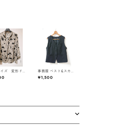
マ ホワイト KAE-4
578
サイズ 変形ドッ
事務服 ベスト&スカー
花柄 ボウタイブ
トセット 3L ブラック
00
¥1,500
ス オフホワイ
◆KIY-1299◆
E-4762