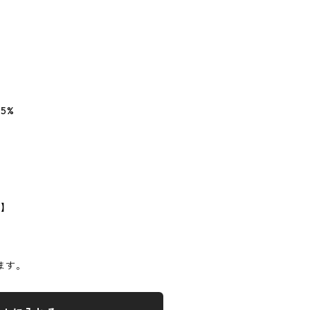
5%
】
m】
ます。