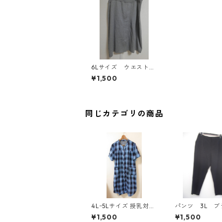
6Lサイズ ウエストゴ
ム スリット入りスカ
¥1,500
ート グレー MAA-2
757
同じカテゴリの商品
4Lｰ5Lサイズ 授乳対応
パンツ 3L ブ
チェック柄 半袖ルーム
ク IY-4525
¥1,500
¥1,500
ウェア マタニティ ブ