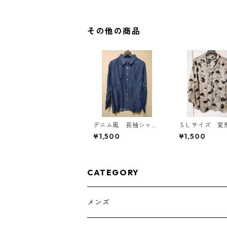
ルー系/グレー ◆KIY-1
305◆
その他の商品
デニム風 長袖シャ
５Ｌサイズ 変
ツ ＬＬ ブルー K
ト 花柄 ボウ
¥1,500
¥1,500
AE-4801
ラウス オフホ
ト KAE-4765
CATEGORY
メンズ