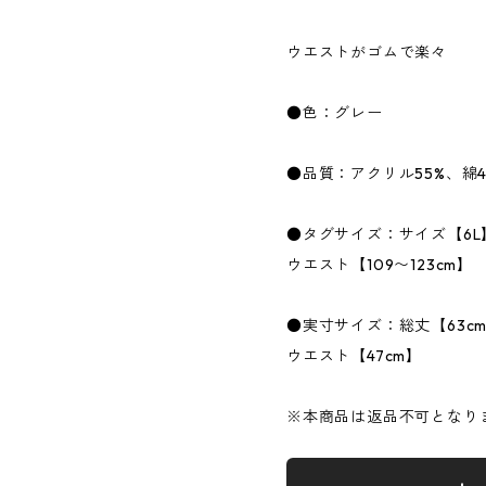
ウエストがゴムで楽々
●色：グレー
●品質：アクリル55%、綿4
●タグサイズ：サイズ【6L
ウエスト【109〜123cm】
●実寸サイズ：総丈【63c
ウエスト【47cm】
※本商品は返品不可となり