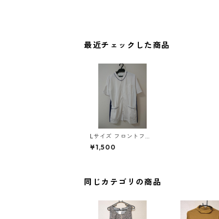
最近チェックした商品
Lサイズ フロントファ
スナー サイド配色 ス
¥1,500
クラブ ホワイト×ブル
ー ◆KIY-1132◆
同じカテゴリの商品