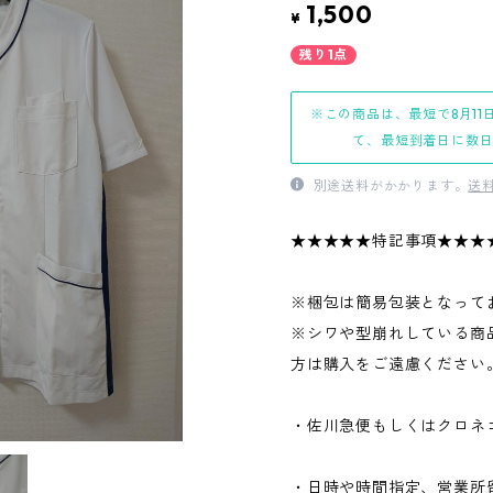
1,500
¥
残り1点
※この商品は、最短で8月11
て、最短到着日に数
別途送料がかかります。
送
★★★★★特記事項★★★
※梱包は簡易包装となって
※シワや型崩れしている商
方は購入をご遠慮ください
・佐川急便もしくはクロネ
・日時や時間指定、営業所