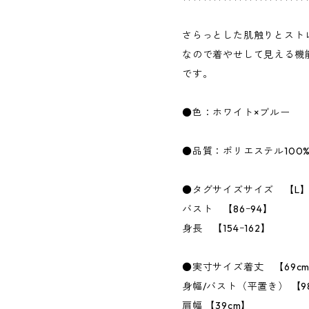
さらっとした肌触りとスト
なので着やせして見える機
です。
●色：ホワイト×ブルー
●品質：ポリエステル100
●タグサイズサイズ 【L
バスト 【86ｰ94】
身長 【154ｰ162】
●実寸サイズ着丈 【69c
身幅/バスト（平置き） 【9
肩幅 【39cm】