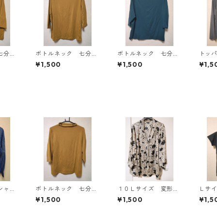
七分袖
ボトルネック 七分袖
ボトルネック 七分袖
トッ
Ｌ マ
カットソー ４Ｌ マ
カットソー ４Ｌ テ
ン ４
¥1,500
¥1,500
¥1,5
818
スタード KAE-4816
ィールグリーン KAE
AE-4
-4815
シャ
ボトルネック 七分袖
１０Ｌサイズ 変形ド
Ｌサ
ー K
カットソー ４Ｌ マ
ット 花柄 ボウタイ
抗菌
¥1,500
¥1,500
¥1,5
スタード KAE-4817
ブラウス オフホワイ
ーキ
ト KAE-4776
シュ