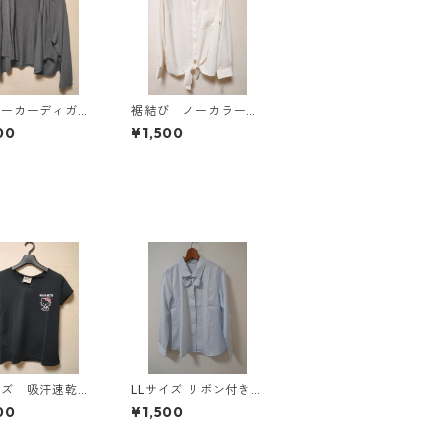
パーカーディガ
裾結び ノーカラーブ
Ｌ グレー K
ラウス ３Ｌ アイボ
00
¥1,500
814
リー KAE-4813
イズ 吸汗速乾
LLサイズ リボン付き
防臭・消臭 ハロ
サテン調 シャツブラウ
00
¥1,500
ティ ドライメッ
ス サックス ◆KIY-13
Ｔシャツ ブラッ
01◆