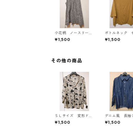
小花柄 ノースリーブ
ボトルネック 
ワンピース ４Ｌ ブ
カットソー ４
¥1,500
¥1,500
ラック KAE-4819
スタード KAE-4
その他の商品
５Ｌサイズ 変形ドッ
デニム風 長袖
ト 花柄 ボウタイブ
ツ ＬＬ ブル
¥1,500
¥1,500
ラウス オフホワイ
AE-4801
ト KAE-4764