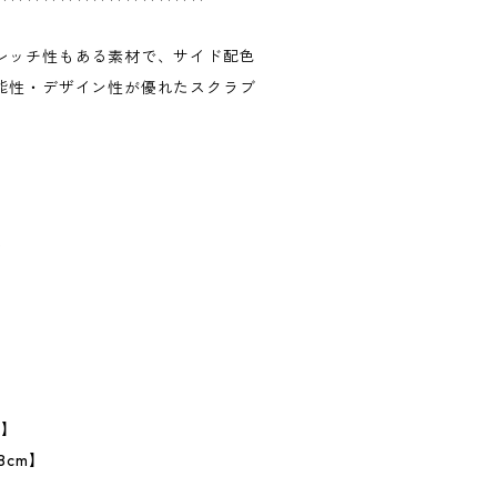
レッチ性もある素材で、サイド配色
能性・デザイン性が優れたスクラブ
%
】
m】
8cm】