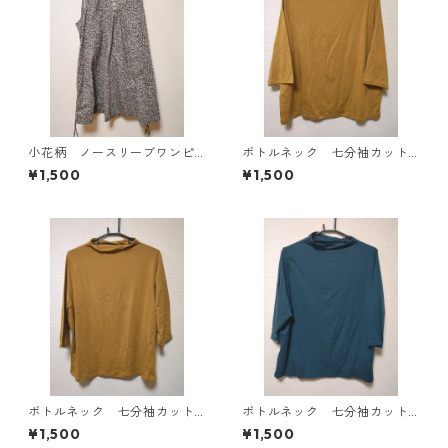
小花柄 ノースリーブワンピ
ボトルネック 七分袖カット
ース ４Ｌ ブラック KAE-
ソー ４Ｌ マスタード KA
¥1,500
¥1,500
4819
E-4818
ボトルネック 七分袖カット
ボトルネック 七分袖カット
ソー ４Ｌ マスタード KA
ソー ４Ｌ ティールグリー
¥1,500
¥1,500
E-4816
ン KAE-4815