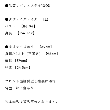
●品質：ポリエステル100%
●タグサイズサイズ 【L】
バスト 【86ｰ94】
身長 【154ｰ162】
●実寸サイズ着丈 【69cm】
身幅/バスト（平置き） 【98cm】
肩幅 【39cm】
袖丈 【24.5cm】
フロント面裾付近と襟裏に汚れ
背面上部に傷あり
※本商品は返品不可となります。