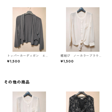
トッパーカーディガン ４
裾結び ノーカラーブラウ
Ｌ グレー KAE-4814
ス ３Ｌ アイボリー KAE-
¥1,500
¥1,500
4813
その他の商品