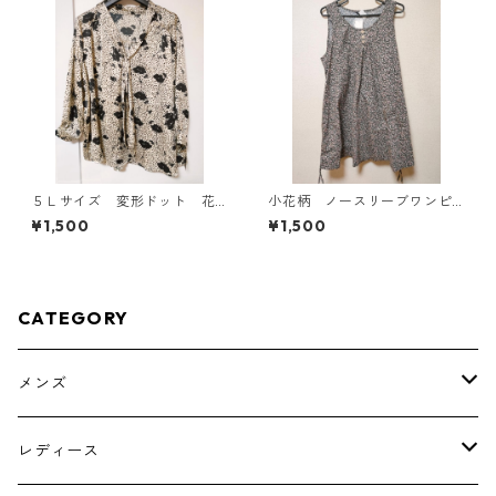
５Ｌサイズ 変形ドット 花
小花柄 ノースリーブワンピ
柄 ボウタイブラウス オフ
ース ４Ｌ ブラック KAE-
¥1,500
¥1,500
ホワイト KAE-4763
4819
CATEGORY
メンズ
トップス
レディース