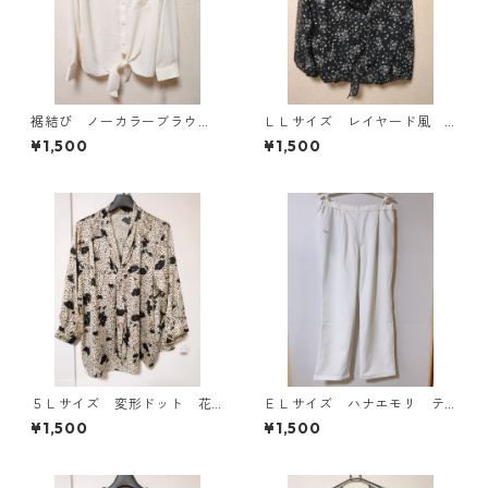
裾結び ノーカラーブラウ
ＬＬサイズ レイヤード風
ス ３Ｌ アイボリー KAE-
シフォンブラウス ブラッ
¥1,500
¥1,500
4813
ク KAE-4786
５Ｌサイズ 変形ドット 花
ＥＬサイズ ハナエモリ テ
柄 ボウタイブラウス オフ
ーパードパンツ ナース ホ
¥1,500
¥1,500
ホワイト KAE-4761
ワイト KAE-4159