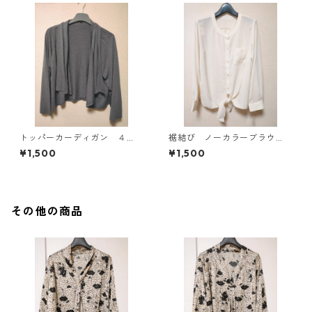
トッパーカーディガン ４
裾結び ノーカラーブラウ
Ｌ グレー KAE-4814
ス ３Ｌ アイボリー KAE-
¥1,500
¥1,500
4813
その他の商品