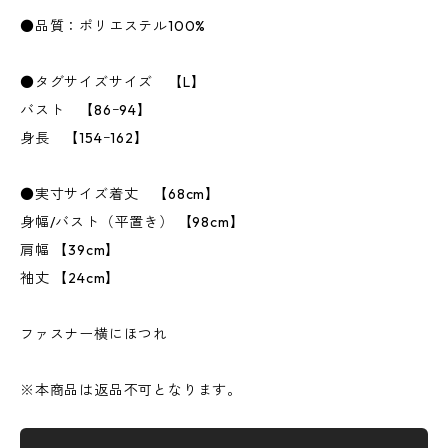
●品質：ポリエステル100%
●タグサイズサイズ 【L】
バスト 【86ｰ94】
身長 【154ｰ162】
●実寸サイズ着丈 【68cm】
身幅/バスト（平置き） 【98cm】
肩幅 【39cm】
袖丈 【24cm】
ファスナー横にほつれ
※本商品は返品不可となります。