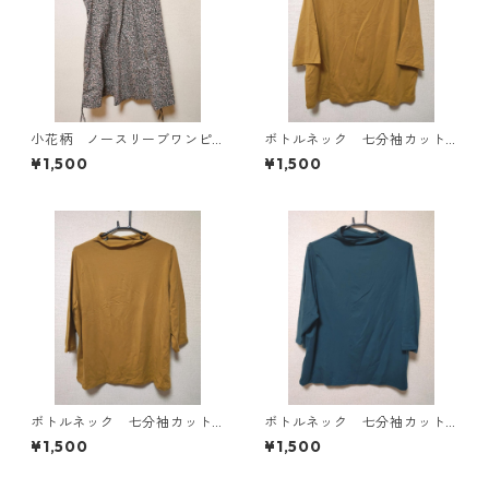
小花柄 ノースリーブワンピ
ボトルネック 七分袖カット
ース ４Ｌ ブラック KAE-
ソー ４Ｌ マスタード KA
¥1,500
¥1,500
4819
E-4818
ボトルネック 七分袖カット
ボトルネック 七分袖カット
ソー ４Ｌ マスタード KA
ソー ４Ｌ ティールグリー
¥1,500
¥1,500
E-4816
ン KAE-4815