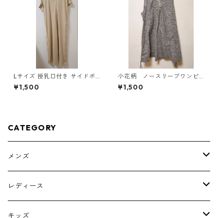
Lサイズ 授乳口付き サイドボ
小花柄 ノースリーブワンピ
タンデザイン ワンピース マタ
ース ４Ｌ ブラック KAE-
¥1,500
¥1,500
ニティ ベージュ ◆KIY-1303
4819
◆
CATEGORY
メンズ
トップス
レディース
ボトムス
トップス
キッズ