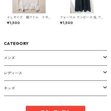
４Ｌサイズ 裾フリル リボ
フォーマル ワンピース 5L ブ
ン付きタンクトップ オフホ
ラック ◆KIY-1300◆
¥1,500
¥1,500
ワイト KAE-4780
CATEGORY
メンズ
トップス
レディース
ボトムス
トップス
キッズ
スーツ
インナー
トップス