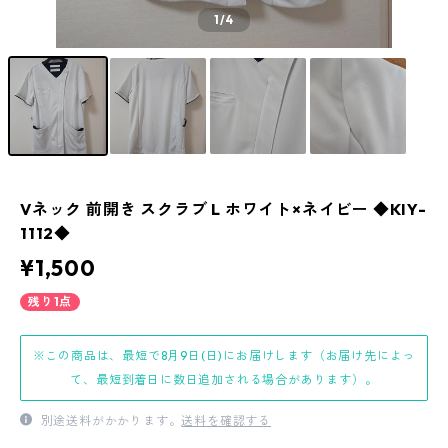
1
/4
Vネック 前開き スクラブ L ホワイト×ネイビー ◆KIY-
1112◆
¥1,500
残り1点
※この商品は、最短で8月9日(日)にお届けします（お届け先によっ
て、最短到着日に数日追加される場合があります）。
別途送料がかかります。
送料を確認する