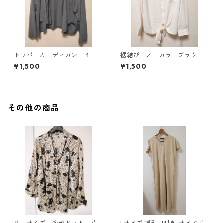
トッパーカーディガン ４
裾結び ノーカラーブラウ
Ｌ グレー KAE-4814
ス ３Ｌ アイボリー KAE-
¥1,500
¥1,500
4813
その他の商品
８Ｌサイズ 変形ドット 花
Lサイズ 授乳口付き サイドボ