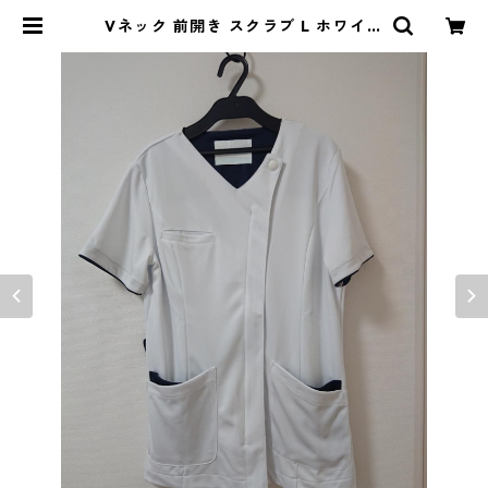
Vネック 前開き スクラブ L ホワイト
×ネイビー ◆KIY-1112◆ | DOLUC
K PRODUCE