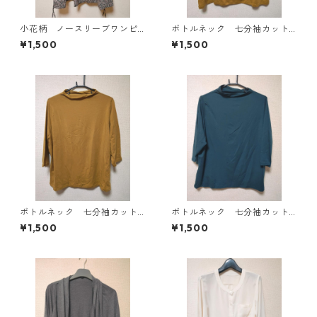
小花柄 ノースリーブワンピ
ボトルネック 七分袖カット
ース ４Ｌ ブラック KAE-
ソー ４Ｌ マスタード KA
¥1,500
¥1,500
4819
E-4818
ボトルネック 七分袖カット
ボトルネック 七分袖カット
ソー ４Ｌ マスタード KA
ソー ４Ｌ ティールグリー
¥1,500
¥1,500
E-4816
ン KAE-4815