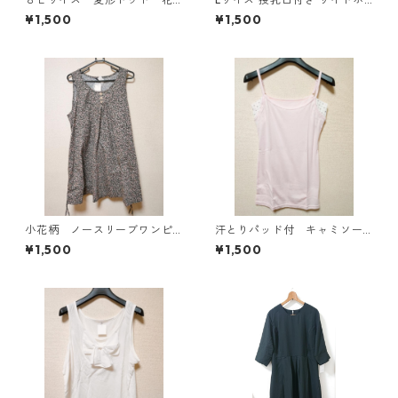
柄 ボウタイブラウス オフ
タンデザイン ワンピース マタ
¥1,500
¥1,500
ホワイト KAE-4769
ニティ ベージュ ◆KIY-1303
◆
小花柄 ノースリーブワンピ
汗とりパッド付 キャミソー
ース ４Ｌ ブラック KAE-
ル Ｌ ライトピンク KAE-
¥1,500
¥1,500
4819
4789