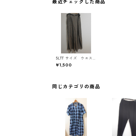
最近チェックした商品
5LTT サイズ ウエス
トゴム ベルト一体
¥1,500
型 チェック柄パン
ツ ブラウン MAA-2
766
同じカテゴリの商品