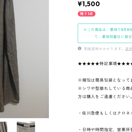
¥1,500
残り1点
※この商品は、最短で8月8
て、最短到着日に数
別途送料がかかります。
送
★★★★★特記事項★★★
※梱包は簡易包装となって
※シワや型崩れしている商
方は購入をご遠慮ください
・佐川急便もしくはクロネ
・日時や時間指定、営業所