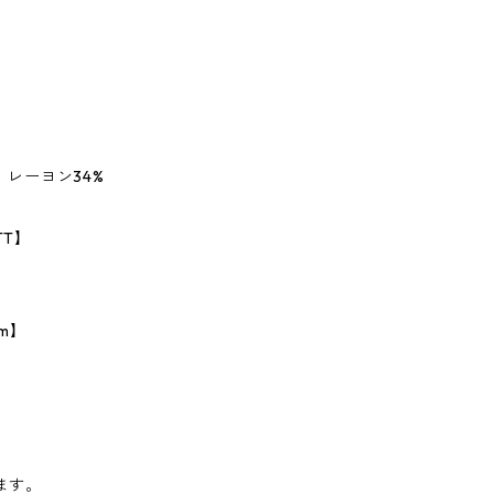
、レーヨン34%
TT】
m】
ます。