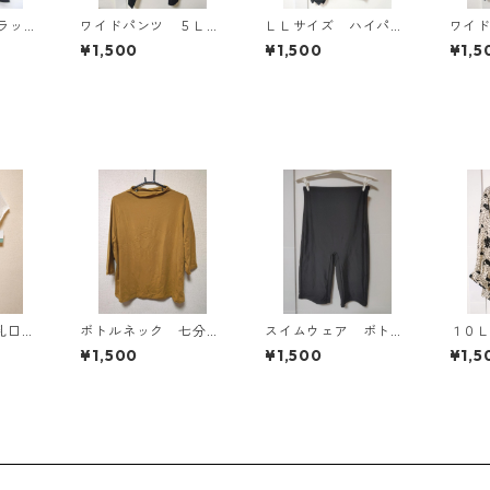
ラッ
ワイドパンツ ５Ｌ
ＬＬサイズ ハイパー
ワイ
ブラック KAE-4725
ストレッチ センター
ブラッ
¥1,500
¥1,500
¥1,5
プレスパンツ ブラッ
ク KAE-4704
乳口付
ボトルネック 七分袖
スイムウェア ボト
１０
 ドッ
カットソー ４Ｌ マ
ム ３Ｌ ブラック
ット
¥1,500
¥1,500
¥1,5
ス ホ
スタード KAE-4816
KAE-4563
ブラ
KAE-
ト KA