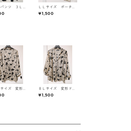
ドパンツ ３Ｌ
ＬＬサイズ ポーチ付
ク KAE-4697
き 綿１００％ 花
00
¥1,500
柄 トラベルパジャ
マ ホワイト KAE-4
578
Ｌサイズ 変形ド
８Ｌサイズ 変形ドッ
 花柄 ボウタイ
ト 花柄 ボウタイブ
00
¥1,500
ウス オフホワイ
ラウス オフホワイ
E-4771
ト KAE-4770