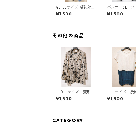
4Lｰ5Lサイズ 授乳対応
パンツ 3L ブ
チェック柄 半袖ルーム
ク IY-4525
¥1,500
¥1,500
ウェア マタニティ ブ
ルー系/グレー ◆KIY-1
305◆
その他の商品
１０Ｌサイズ 変形ド
ＬＬサイズ 授
ット 花柄 ボウタイ
き マタニティ
¥1,500
¥1,500
ブラウス オフホワイ
キングワンピー
ト KAE-4772
ワイト×ブルー 
4796
CATEGORY