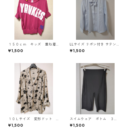
１５０ｃｍ キッズ 重ね着
LLサイズ リボン付き サテン調
風ドルマントップス マゼン
シャツブラウス サックス ◆KI
¥1,500
¥1,500
タ KAE-4791
Y-1301◆
１０Ｌサイズ 変形ドット
スイムウェア ボトム ３
花柄 ボウタイブラウス オ
Ｌ ブラック KAE-4563
¥1,500
¥1,500
フホワイト KAE-4777