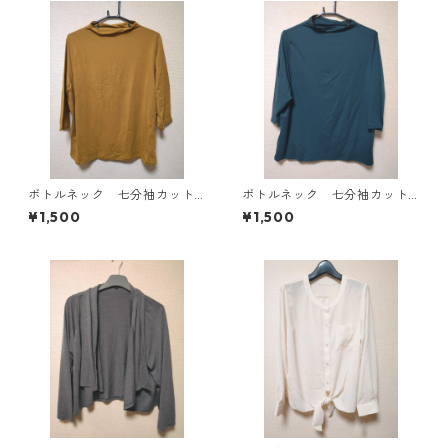
ボトルネック 七分袖カット
ボトルネック 七分袖カット
ソー ４Ｌ マスタード KA
ソー ４Ｌ ティールグリー
¥1,500
¥1,500
E-4816
ン KAE-4815