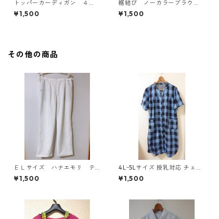
トッパーカーディガン ４
裾結び ノーカラーブラウ
Ｌ グレー KAE-4814
ス ３Ｌ アイボリー KAE-
¥1,500
¥1,500
4813
その他の商品
ＥＬサイズ ハナエモリ テ
4Lｰ5Lサイズ 授乳対応 チェッ
ーパードパンツ ナース ホ
ク柄 半袖ルームウェア マタニ
¥1,500
¥1,500
ワイト KAE-4159
ティ ブルー系/グレー ◆KIY-1
305◆