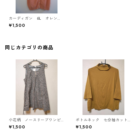
カーディガン 6L オレン
ジ IY-3214
¥1,500
同じカテゴリの商品
小花柄 ノースリーブワンピ
ボトルネック 七分袖カット
ース ４Ｌ ブラック KAE-
ソー ４Ｌ マスタード KA
¥1,500
¥1,500
4819
E-4818