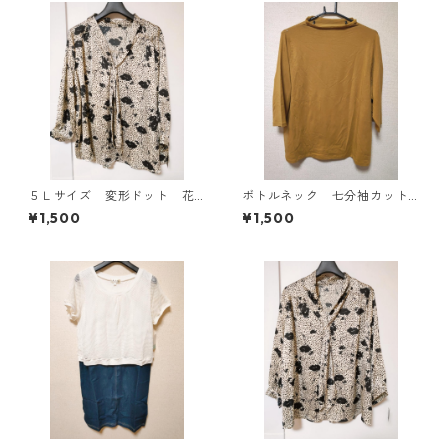
５Ｌサイズ 変形ドット 花
ボトルネック 七分袖カット
柄 ボウタイブラウス オフ
ソー ４Ｌ マスタード KA
¥1,500
¥1,500
ホワイト KAE-4763
E-4817