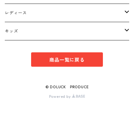
トップス
レディース
ボトムス
トップス
キッズ
スーツ
インナー
トップス
商品一覧に戻る
シューズ
スーツ
インナー
ワンピース
スーツ
© DOLUCK PRODUCE
Powered by
ボトムス
ボトムス
シューズ
シューズ