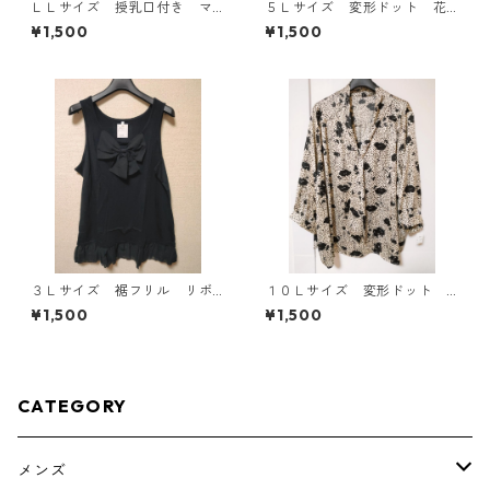
ＬＬサイズ 授乳口付き マ
５Ｌサイズ 変形ドット 花
タニティ ドッキングワンピ
柄 ボウタイブラウス オフ
¥1,500
¥1,500
ース ホワイト×ブルー KAE
ホワイト KAE-4762
-4795
３Ｌサイズ 裾フリル リボ
１０Ｌサイズ 変形ドット
ン付きタンクトップ ブラッ
花柄 ボウタイブラウス オ
¥1,500
¥1,500
ク KAE-4788
フホワイト KAE-4773
CATEGORY
メンズ