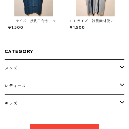
ＬＬサイズ 授乳口付き マ
ＬＬサイズ 衿異素材使い
タニティ ドッキングワンピ
トッパーカーディガン グレ
¥1,500
¥1,500
ース ホワイト×ブルー KAE
ー KAE-4807
-4793
CATEGORY
メンズ
トップス
レディース
ボトムス
トップス
キッズ
スーツ
インナー
トップス