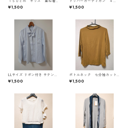
１５０ｃｍ キッズ 重ね着
トッパーカーディガン ４
風ドルマントップス マゼン
Ｌ グレー KAE-4814
¥1,500
¥1,500
タ KAE-4791
LLサイズ リボン付き サテン調
ボトルネック 七分袖カット
シャツブラウス サックス ◆KI
ソー ４Ｌ マスタード KA
¥1,500
¥1,500
Y-1301◆
E-4816