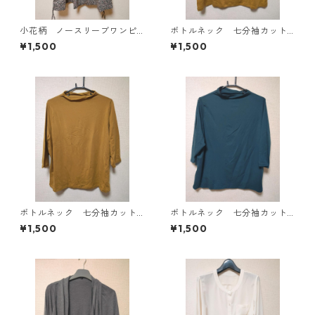
小花柄 ノースリーブワンピ
ボトルネック 七分袖カット
ース ４Ｌ ブラック KAE-
ソー ４Ｌ マスタード KA
¥1,500
¥1,500
4819
E-4818
ボトルネック 七分袖カット
ボトルネック 七分袖カット
ソー ４Ｌ マスタード KA
ソー ４Ｌ ティールグリー
¥1,500
¥1,500
E-4816
ン KAE-4815