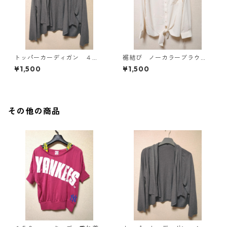
トッパーカーディガン ４
裾結び ノーカラーブラウ
Ｌ グレー KAE-4814
ス ３Ｌ アイボリー KAE-
¥1,500
¥1,500
4813
その他の商品