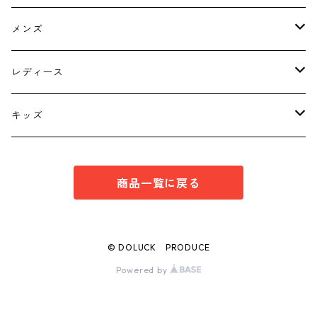
メンズ
トップス
レディース
ボトムス
トップス
キッズ
スーツ
インナー
トップス
商品一覧に戻る
シューズ
スーツ
インナー
ワンピース
スーツ
© DOLUCK PRODUCE
Powered by
ボトムス
ボトムス