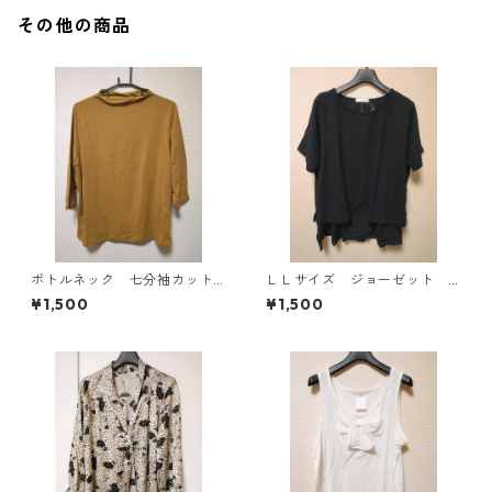
その他の商品
ボトルネック 七分袖カット
ＬＬサイズ ジョーゼット
ソー ４Ｌ マスタード KA
レイヤード風プルオーバー
¥1,500
¥1,500
E-4816
ブラック KAE-4785