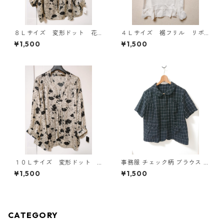
８Ｌサイズ 変形ドット 花
４Ｌサイズ 裾フリル リボ
柄 ボウタイブラウス オフ
ン付きタンクトップ オフホ
¥1,500
¥1,500
ホワイト KAE-4767
ワイト KAE-4780
１０Ｌサイズ 変形ドット
事務服 チェック柄 ブラウス 3
花柄 ボウタイブラウス オ
L ブラック ◆KIY-1298◆
¥1,500
¥1,500
フホワイト KAE-4771
CATEGORY