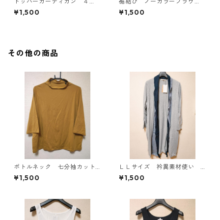
トッパーカーディガン ４
裾結び ノーカラーブラウ
Ｌ グレー KAE-4814
ス ３Ｌ アイボリー KAE-
¥1,500
¥1,500
4813
その他の商品
ボトルネック 七分袖カット
ＬＬサイズ 衿異素材使い
ソー ４Ｌ マスタード KA
トッパーカーディガン グレ
¥1,500
¥1,500
E-4818
ー KAE-4807