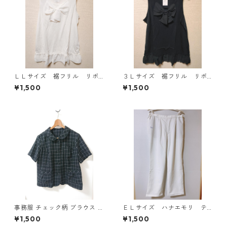
ＬＬサイズ 裾フリル リボ
３Ｌサイズ 裾フリル リボ
ン付きタンクトップ オフホ
ン付きタンクトップ ブラッ
¥1,500
¥1,500
ワイト KAE-4781
ク KAE-4788
事務服 チェック柄 ブラウス 3
ＥＬサイズ ハナエモリ テ
L ブラック ◆KIY-1298◆
ーパードパンツ ナース ホ
¥1,500
¥1,500
ワイト KAE-4159