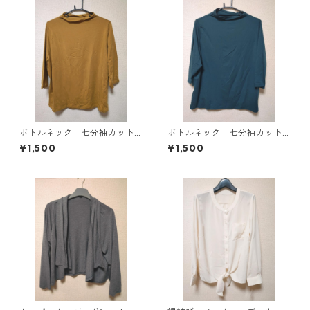
ボトルネック 七分袖カット
ボトルネック 七分袖カット
ソー ４Ｌ マスタード KA
ソー ４Ｌ ティールグリー
¥1,500
¥1,500
E-4816
ン KAE-4815