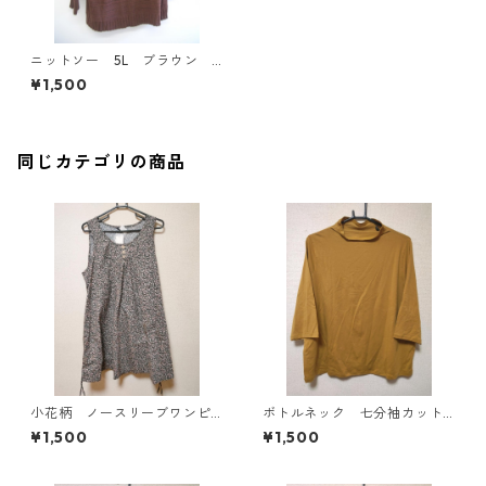
ニットソー 5L ブラウン I
Y-3221
¥1,500
同じカテゴリの商品
小花柄 ノースリーブワンピ
ボトルネック 七分袖カット
ース ４Ｌ ブラック KAE-
ソー ４Ｌ マスタード KA
¥1,500
¥1,500
4819
E-4818