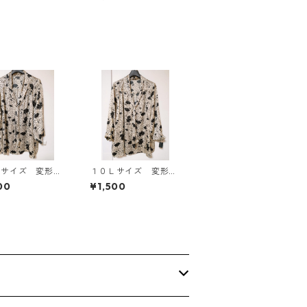
柄 トラベルパジャ
マ ホワイト KAE-4
578
Ｌサイズ 変形ド
１０Ｌサイズ 変形ド
 花柄 ボウタイ
ット 花柄 ボウタイ
00
¥1,500
ウス オフホワイ
ブラウス オフホワイ
E-4776
ト KAE-4774