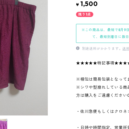
1,500
¥
残り1点
※この商品は、最短で8月9
て、最短到着日に数
別途送料がかかります。
送
★★★★★特記事項★★★
※梱包は簡易包装となって
※シワや型崩れしている商
方は購入をご遠慮ください
・佐川急便もしくはクロネ
・日時や時間指定、営業所