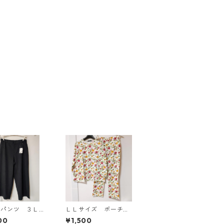
ドパンツ ３Ｌ
ＬＬサイズ ポーチ付
ク KAE-4697
き 綿１００％ 花
00
¥1,500