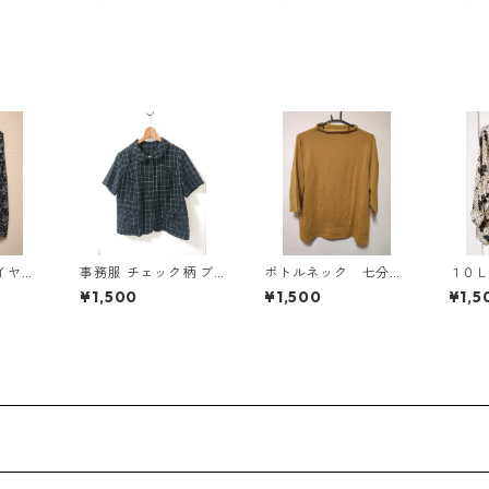
プレスパンツ ブラッ
ク KAE-4704
イヤー
事務服 チェック柄 ブ
ボトルネック 七分袖
１０
ブラウ
ラウス 3L ブラック ◆
カットソー ４Ｌ マ
ット
¥1,500
¥1,500
¥1,5
AE-4
KIY-1298◆
スタード KAE-4817
ブラ
ト KA