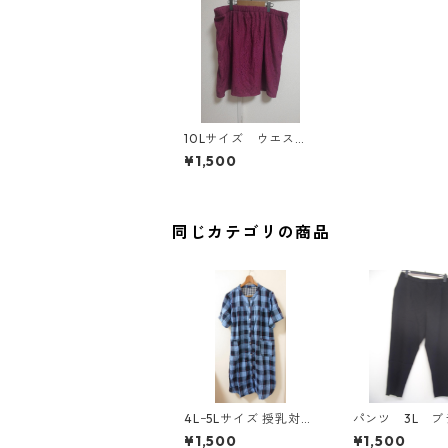
10Lサイズ ウエスト
ゴム レース素材 フ
¥1,500
レアスカート パープ
ル MAA-2774
同じカテゴリの商品
4Lｰ5Lサイズ 授乳対応
パンツ 3L ブ
チェック柄 半袖ルーム
ク IY-4525
¥1,500
¥1,500