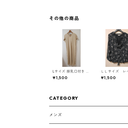
ウェア マタニティ ブ
ルー系/グレー ◆KIY-1
305◆
その他の商品
Lサイズ 授乳口付き サ
ＬＬサイズ レ
イドボタンデザイン ワ
ド風 シフォン
¥1,500
¥1,500
ンピース マタニティ
ス ブラック K
ベージュ ◆KIY-1303
786
◆
CATEGORY
メンズ