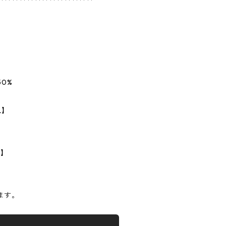
0%
L】
m】
ます。