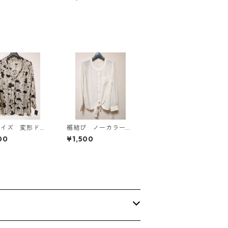
814
リー KAE-4813
サイズ 変形ドッ
裾結び ノーカラーブ
花柄 ボウタイブ
ラウス ３Ｌ アイボ
00
¥1,500
ス オフホワイ
リー KAE-4813
E-4764