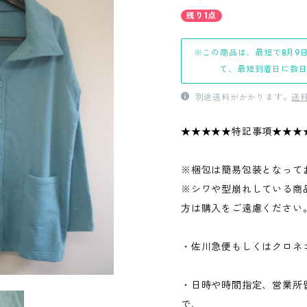
残り1点
※この商品は、最短で8月9
て、最短到着日に数
別途送料がかかります。
送
★★★★★特記事項★★★
※梱包は簡易包装となって
※シワや型崩れしている商
方は購入をご遠慮ください
・佐川急便もしくはクロネ
・日時や時間指定、営業所
で、