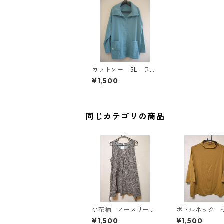
カットソー 5L ライ
ム IY-4289
¥1,500
同じカテゴリの商品
小花柄 ノースリーブ
ボトルネック 
ワンピース ４Ｌ ブ
カットソー ４
¥1,500
¥1,500