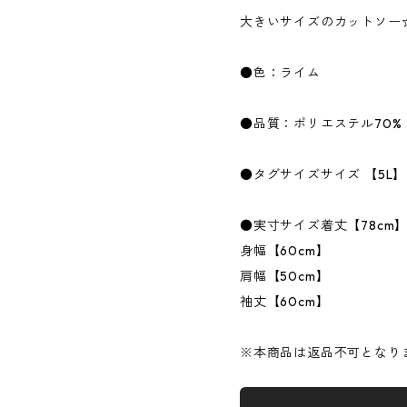
大きいサイズのカットソー
●色：ライム
●品質：ポリエステル70%
●タグサイズサイズ 【5L】
●実寸サイズ着丈【78cm
身幅【60cm】
肩幅【50cm】
袖丈【60cm】
※本商品は返品不可となり