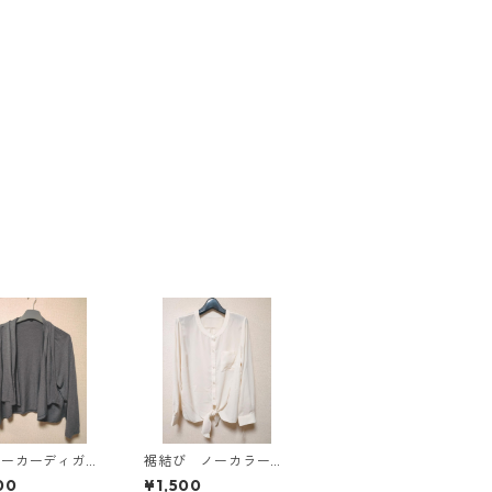
パーカーディガ
裾結び ノーカラーブ
Ｌ グレー K
ラウス ３Ｌ アイボ
00
¥1,500