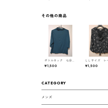
ラック KAE-4819
スタード KAE-4
その他の商品
ボトルネック 七分袖
ＬＬサイズ レ
カットソー ４Ｌ テ
ド風 シフォン
¥1,500
¥1,500
ィールグリーン KAE
ス ブラック K
-4815
786
CATEGORY
メンズ