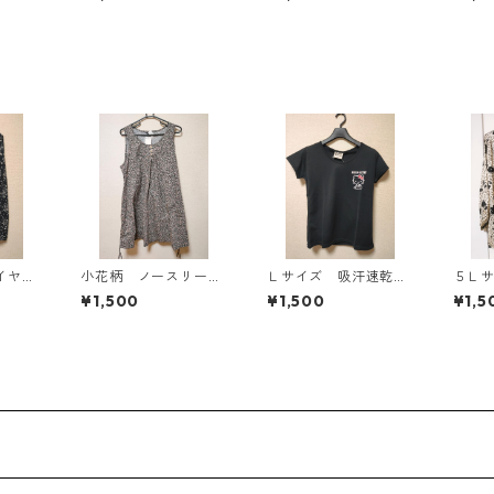
818
スタード KAE-4816
ィールグリーン KAE
AE-4
-4815
イヤー
小花柄 ノースリーブ
Ｌサイズ 吸汗速乾
５Ｌ
ブラウ
ワンピース ４Ｌ ブ
抗菌防臭・消臭 ハロ
ト 
¥1,500
¥1,500
¥1,5
AE-4
ラック KAE-4819
ーキティ ドライメッ
ラウ
シュＴシャツ ブラッ
ト KA
ク KAE-4779