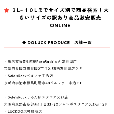
３L~１０Lまでサイズ別で商品検索！大
きいサイズの訳あり商品激安販売
ONLINE
DOLUCK PRODUCE 店舗一覧
・就労支援3社連携ParaRack’ｓ西友長岡店
京都府長岡京市長岡2丁目2-35西友長岡店２Ｆ
・Sale'sRackベルファ宇治店
京都府宇治市槙島町清水48ベルファー宇治２F
・Sale’sRackじゃんぼスクエア交野店
大阪府交野市私部西1丁目33-20ジャンボスクエア交野店”２F
・LUCKDO天神橋商店