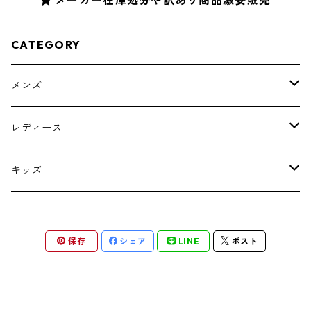
CATEGORY
メンズ
トップス
レディース
ボトムス
トップス
キッズ
スーツ
インナー
トップス
保存
シェア
LINE
ポスト
シューズ
スーツ
インナー
ワンピース
スーツ