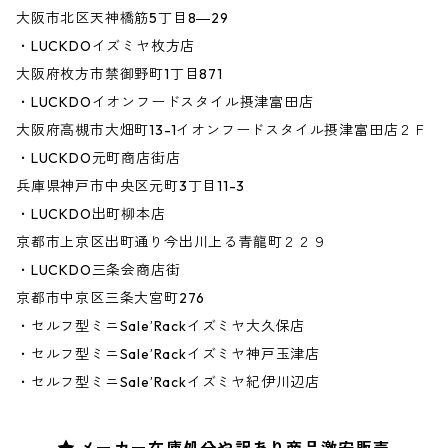
大阪市北区天神橋筋5丁目8―29
・LUCKDOイズミヤ枚方店
大阪府枚方市禁御野町1丁目871
・LUCKDOイオンフードスタイル摂津富田店
大阪府高槻市大畑町13-1イオンフードスタイル摂津富田店２Ｆ
・LUCKDO元町商店街店
兵庫県神戸市中央区元町3丁目11-3
・LUCKDO出町柳本店
京都市上京区出町通り今出川上る青龍町２２９
・LUCKDO三条会商店街
京都市中京区三条大宮町276
・セルフ型ミニSale’Rackイズミヤ大久保店
・セルフ型ミニSale’Rackイズミヤ神戸玉津店
・セルフ型ミニSale’Rackイズミヤ紀伊川辺店
メーカー在庫処分や訳あり商品激安販売