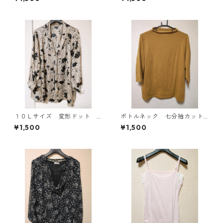
ワイト KAE-4780
フホワイト KAE-4777
１０Ｌサイズ 変形ドット
ボトルネック 七分袖カット
花柄 ボウタイブラウス オ
ソー ４Ｌ マスタード KA
¥1,500
¥1,500
フホワイト KAE-4776
E-4817