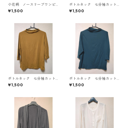
小花柄 ノースリーブワンピ
ボトルネック 七分袖カット
ース ４Ｌ ブラック KAE-
ソー ４Ｌ マスタード KA
¥1,500
¥1,500
4819
E-4818
ボトルネック 七分袖カット
ボトルネック 七分袖カット
ソー ４Ｌ マスタード KA
ソー ４Ｌ ティールグリー
¥1,500
¥1,500
E-4816
ン KAE-4815