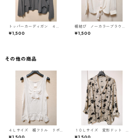
トッパーカーディガン ４
裾結び ノーカラーブラウ
Ｌ グレー KAE-4814
ス ３Ｌ アイボリー KAE-
¥1,500
¥1,500
4813
その他の商品
４Ｌサイズ 裾フリル リボ
１０Ｌサイズ 変形ドット
ン付きタンクトップ オフホ
花柄 ボウタイブラウス オ
¥1,500
¥1,500