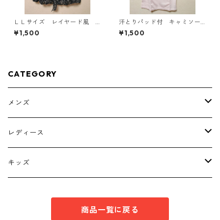
ＬＬサイズ レイヤード風
汗とりパッド付 キャミソー
シフォンブラウス ブラッ
ル Ｌ ライトピンク KAE-
¥1,500
¥1,500
ク KAE-4786
4789
CATEGORY
メンズ
トップス
レディース
ボトムス
トップス
キッズ
スーツ
インナー
トップス
商品一覧に戻る