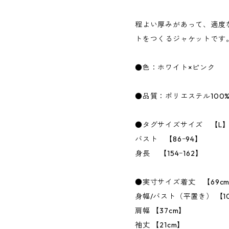
程よい厚みがあって、適度
トをつくるジャケットです
●色：ホワイト×ピンク
●品質：ポリエステル100
●タグサイズサイズ 【L
バスト 【86ｰ94】
身長 【154ｰ162】
●実寸サイズ着丈 【69c
身幅/バスト（平置き） 【1
肩幅 【37cm】
袖丈 【21cm】