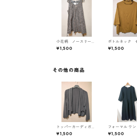
小花柄 ノースリーブ
ボトルネック 
ワンピース ４Ｌ ブ
カットソー ４
¥1,500
¥1,500
ラック KAE-4819
スタード KAE-4
その他の商品
トッパーカーディガ
フォーマル ワ
ン ４Ｌ グレー K
5L ブラック ◆KI
¥1,500
¥1,500
AE-4814
00◆