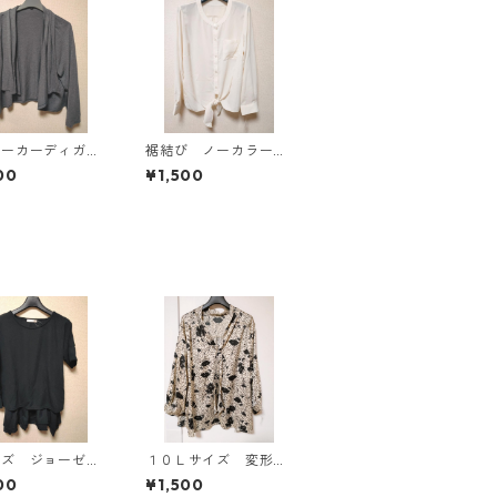
パーカーディガ
裾結び ノーカラーブ
Ｌ グレー K
ラウス ３Ｌ アイボ
00
¥1,500
814
リー KAE-4813
イズ ジョーゼッ
１０Ｌサイズ 変形ド
レイヤード風プル
ット 花柄 ボウタイ
00
¥1,500
バー ブラック
ブラウス オフホワイ