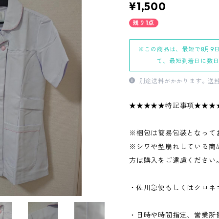
¥1,500
残り1点
※この商品は、最短で8月9
て、最短到着日に数
別途送料がかかります。
送
★★★★★特記事項★★★
※梱包は簡易包装となって
※シワや型崩れしている商
方は購入をご遠慮ください
・佐川急便もしくはクロネ
・日時や時間指定、営業所