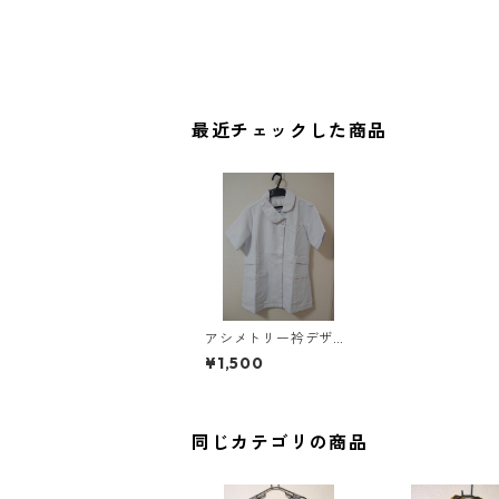
最近チェックした商品
アシメトリー衿デザイ
ン ジャケット L ホワ
¥1,500
イト×ピンク ◆KIY-118
0◆
同じカテゴリの商品