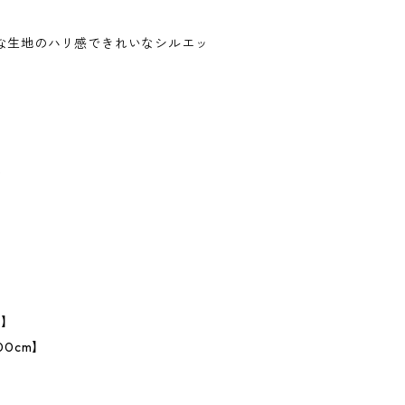
な生地のハリ感できれいなシルエッ
。
%
】
m】
00cm】