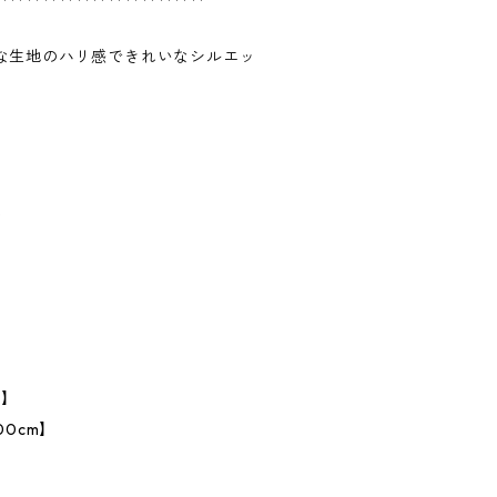
な生地のハリ感できれいなシルエッ
。
%
】
m】
00cm】