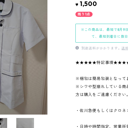
1,500
¥
残り1点
※この商品は、最短で8月9
て、最短到着日に数
別途送料がかかります。
送
★★★★★特記事項★★★
※梱包は簡易包装となって
※シワや型崩れしている商
方は購入をご遠慮ください
・佐川急便もしくはクロネ
・日時や時間指定、営業所