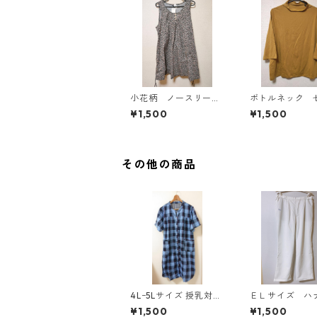
小花柄 ノースリーブ
ボトルネック 
ワンピース ４Ｌ ブ
カットソー ４
¥1,500
¥1,500
ラック KAE-4819
スタード KAE-4
その他の商品
4Lｰ5Lサイズ 授乳対応
ＥＬサイズ ハ
チェック柄 半袖ルーム
リ テーパード
¥1,500
¥1,500
ウェア マタニティ ブ
ツ ナース ホ