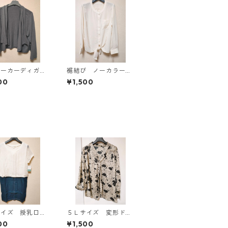
パーカーディガ
裾結び ノーカラーブ
Ｌ グレー K
ラウス ３Ｌ アイボ
00
¥1,500
814
リー KAE-4813
サイズ 授乳口付
５Ｌサイズ 変形ドッ
マタニティ ドッ
ト 花柄 ボウタイブ
00
¥1,500
グワンピース ホ
ラウス オフホワイ