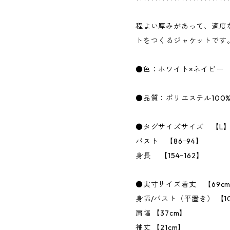
程よい厚みがあって、適度
トをつくるジャケットです
●色：ホワイト×ネイビー
●品質：ポリエステル100
●タグサイズサイズ 【L
バスト 【86ｰ94】
身長 【154ｰ162】
●実寸サイズ着丈 【69c
身幅/バスト（平置き） 【1
肩幅 【37cm】
袖丈 【21cm】