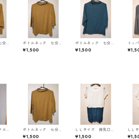
七分袖
ボトルネック 七分袖
ボトルネック 七分袖
トッ
Ｌ マ
カットソー ４Ｌ マ
カットソー ４Ｌ テ
ン ４
¥1,500
¥1,500
¥1,5
818
スタード KAE-4816
ィールグリーン KAE
AE-4
-4815
ナエモ
ボトルネック 七分袖
ＬＬサイズ 授乳口付
ＬＬ
パン
カットソー ４Ｌ マ
き マタニティ ドッ
き 
¥1,500
¥1,500
¥1,5
ワイ
スタード KAE-4816
キングワンピース ホ
キン