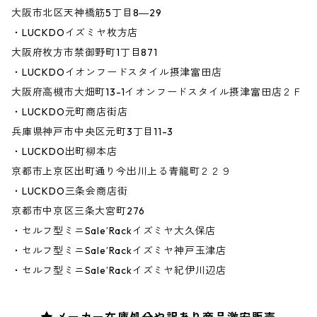
大阪市北区天神橋筋5丁目8―29
・LUCKDOイズミヤ枚方店
大阪府枚方市禁御野町1丁目871
・LUCKDOイオンフードスタイル摂津富田店
大阪府高槻市大畑町13-1イオンフードスタイル摂津富田店２Ｆ
・LUCKDO元町商店街店
兵庫県神戸市中央区元町3丁目11-3
・LUCKDO出町柳本店
京都市上京区出町通り今出川上る青龍町２２９
・LUCKDO三条会商店街
京都市中京区三条大宮町276
・セルフ型ミニSale’Rackイズミヤ大久保店
・セルフ型ミニSale’Rackイズミヤ神戸玉津店
・セルフ型ミニSale’Rackイズミヤ紀伊川辺店
メーカー在庫処分や訳あり商品激安販売