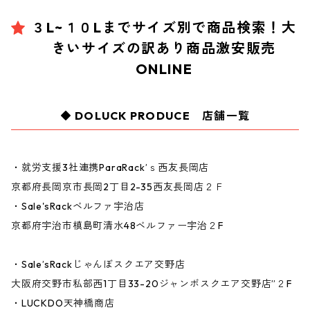
３L~１０Lまでサイズ別で商品検索！大
きいサイズの訳あり商品激安販売
ONLINE
DOLUCK PRODUCE 店舗一覧
・就労支援3社連携ParaRack’ｓ西友長岡店
京都府長岡京市長岡2丁目2-35西友長岡店２Ｆ
・Sale'sRackベルファ宇治店
京都府宇治市槙島町清水48ベルファー宇治２F
・Sale’sRackじゃんぼスクエア交野店
大阪府交野市私部西1丁目33-20ジャンボスクエア交野店”２F
・LUCKDO天神橋商店