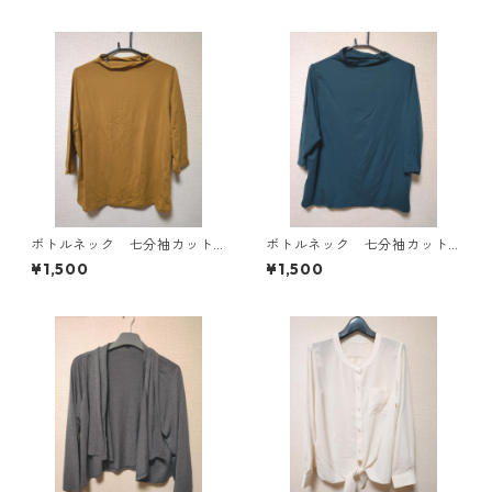
ボトルネック 七分袖カット
ボトルネック 七分袖カット
ソー ４Ｌ マスタード KA
ソー ４Ｌ ティールグリー
¥1,500
¥1,500
E-4816
ン KAE-4815