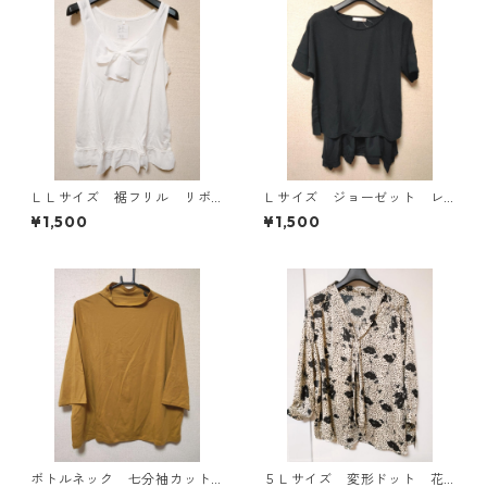
ＬＬサイズ 裾フリル リボ
Ｌサイズ ジョーゼット レ
ン付きタンクトップ オフホ
イヤード風プルオーバー ブ
¥1,500
¥1,500
ワイト KAE-4781
ラック KAE-4792
ボトルネック 七分袖カット
５Ｌサイズ 変形ドット 花