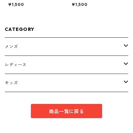
ソー ４Ｌ マスタード KA
柄 ボウタイブラウス オフ
¥1,500
¥1,500
E-4818
ホワイト KAE-4763
CATEGORY
メンズ
トップス
レディース
ボトムス
トップス
キッズ
スーツ
インナー
トップス
商品一覧に戻る
シューズ
スーツ
インナー