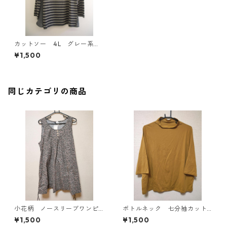
カットソー 4L グレー系ボ
ーダー IY-4338
¥1,500
同じカテゴリの商品
小花柄 ノースリーブワンピ
ボトルネック 七分袖カット
ース ４Ｌ ブラック KAE-
ソー ４Ｌ マスタード KA
¥1,500
¥1,500
4819
E-4818