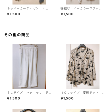
トッパーカーディガン ４
裾結び ノーカラーブラウ
Ｌ グレー KAE-4814
ス ３Ｌ アイボリー KAE-
¥1,500
¥1,500
4813
その他の商品
ＥＬサイズ ハナエモリ テ
１０Ｌサイズ 変形ドット
ーパードパンツ ナース ホ
花柄 ボウタイブラウス オ
¥1,500
¥1,500
ワイト KAE-4159
フホワイト KAE-4772