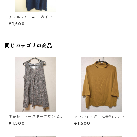
チュニック 4L ネイビー I
Y-4335
¥1,500
同じカテゴリの商品
小花柄 ノースリーブワンピ
ボトルネック 七分袖カット
ース ４Ｌ ブラック KAE-
ソー ４Ｌ マスタード KA
¥1,500
¥1,500
4819
E-4818