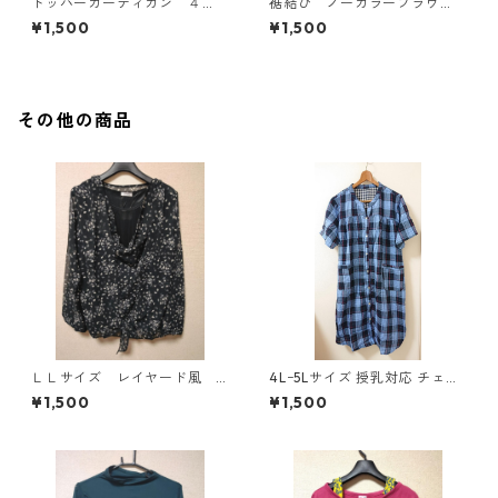
トッパーカーディガン ４
裾結び ノーカラーブラウ
Ｌ グレー KAE-4814
ス ３Ｌ アイボリー KAE-
¥1,500
¥1,500
4813
その他の商品
ＬＬサイズ レイヤード風
4Lｰ5Lサイズ 授乳対応 チェッ
シフォンブラウス ブラッ
ク柄 半袖ルームウェア マタニ
¥1,500
¥1,500
ク KAE-4786
ティ ブルー系/グレー ◆KIY-1
305◆