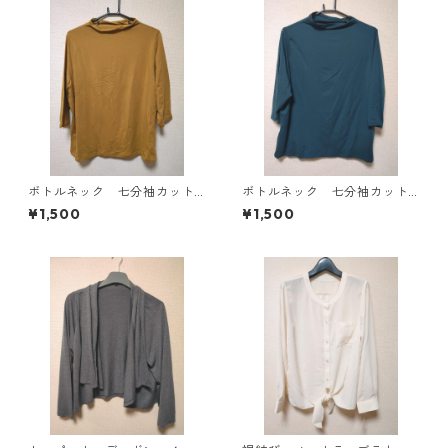
ボトルネック 七分袖カット
ボトルネック 七分袖カット
ソー ４Ｌ マスタード KA
ソー ４Ｌ ティールグリー
¥1,500
¥1,500
E-4816
ン KAE-4815