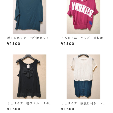
ボトルネック 七分袖カット
１５０ｃｍ キッズ 重ね着
ソー ４Ｌ ティールグリー
風ドルマントップス マゼン
¥1,500
¥1,500
ン KAE-4815
タ KAE-4791
３Ｌサイズ 裾フリル リボ
ＬＬサイズ 授乳口付き マ
ン付きタンクトップ ブラッ
タニティ ドッキングワンピ
¥1,500
¥1,500
ク KAE-4788
ース ホワイト×ブルー KAE