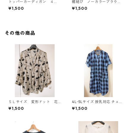
トッパーカーディガン ４
裾結び ノーカラーブラウ
Ｌ グレー KAE-4814
ス ３Ｌ アイボリー KAE-
¥1,500
¥1,500
4813
その他の商品
５Ｌサイズ 変形ドット 花
4Lｰ5Lサイズ 授乳対応 チェッ
柄 ボウタイブラウス オフ
ク柄 半袖ルームウェア マタニ
¥1,500
¥1,500
ホワイト KAE-4761
ティ ブルー系/グレー ◆KIY-1
305◆