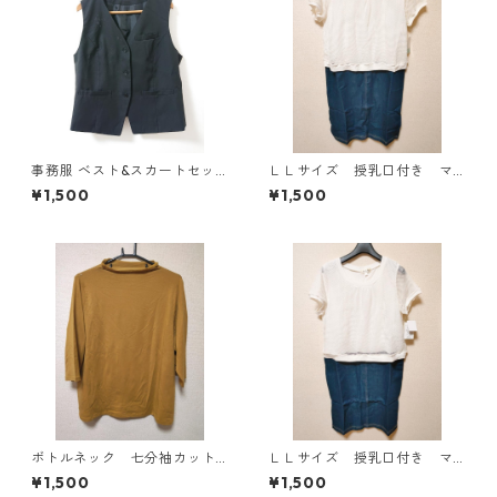
事務服 ベスト&スカートセッ
ＬＬサイズ 授乳口付き マ
ト 3L ブラック ◆KIY-1299◆
タニティ ドッキングワンピ
¥1,500
¥1,500
ース ホワイト×ブルー KAE
-4795
ボトルネック 七分袖カット
ＬＬサイズ 授乳口付き マ
ソー ４Ｌ マスタード KA
タニティ ドッキングワンピ
¥1,500
¥1,500
E-4817
ース ホワイト×ブルー KAE