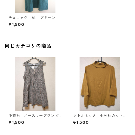
チュニック 4L グリーン I
Y-4332
¥1,500
同じカテゴリの商品
小花柄 ノースリーブワンピ
ボトルネック 七分袖カット
ース ４Ｌ ブラック KAE-
ソー ４Ｌ マスタード KA
¥1,500
¥1,500
4819
E-4818