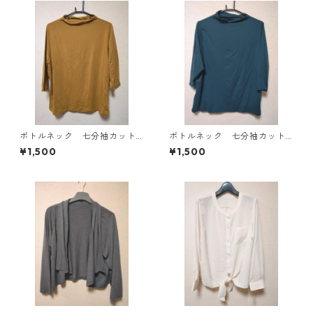
ボトルネック 七分袖カット
ボトルネック 七分袖カット
ソー ４Ｌ マスタード KA
ソー ４Ｌ ティールグリー
¥1,500
¥1,500
E-4816
ン KAE-4815