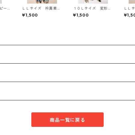
ンピース
ＬＬサイズ 衿異素材
１０Ｌサイズ 変形ド
ＬＬ
Y-13
使い トッパーカーデ
ット 花柄 ボウタイ
き 
¥1,500
¥1,500
¥1,5
ィガン グレー KAE
ブラウス オフホワイ
キン
-4807
ト KAE-4773
ワイト
4796
商品一覧に戻る