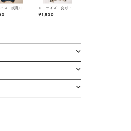
サイズ 授乳口付
８Ｌサイズ 変形ドッ
マタニティ ドッ
ト 花柄 ボウタイブ
00
¥1,500
グワンピース ホ
ラウス オフホワイ
×ブルー KAE-
ト KAE-4768