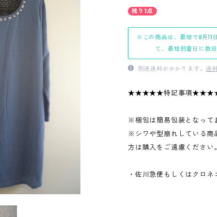
残り1点
※この商品は、最短で8月11
て、最短到着日に数
別途送料がかかります。
送
★★★★★特記事項★★★
※梱包は簡易包装となって
※シワや型崩れしている商
方は購入をご遠慮ください
・佐川急便もしくはクロネ