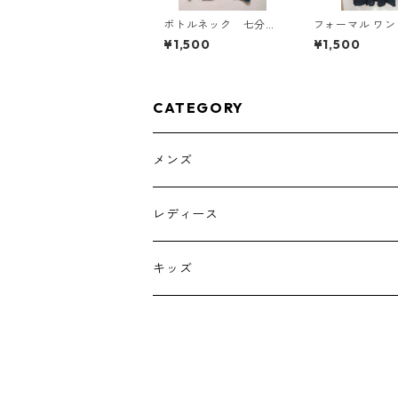
ボトルネック 七分袖
フォーマル ワ
カットソー ４Ｌ テ
5L ブラック ◆KI
¥1,500
¥1,500
ィールグリーン KAE
00◆
-4815
CATEGORY
メンズ
トップス
レディース
ボトムス
トップス
キッズ
スーツ
インナー
トップス
シューズ
スーツ
インナー