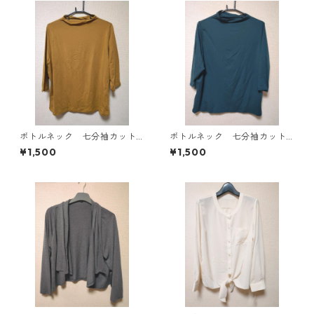
ボトルネック 七分袖カット
ボトルネック 七分袖カット
ソー ４Ｌ マスタード KA
ソー ４Ｌ ティールグリー
¥1,500
¥1,500
E-4816
ン KAE-4815