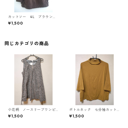
カットソー 4L ブラウン I
Y-4324
¥1,500
同じカテゴリの商品
小花柄 ノースリーブワンピ
ボトルネック 七分袖カット
ース ４Ｌ ブラック KAE-
ソー ４Ｌ マスタード KA
¥1,500
¥1,500
4819
E-4818