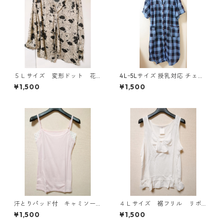
５Ｌサイズ 変形ドット 花
4Lｰ5Lサイズ 授乳対応 チェッ
柄 ボウタイブラウス オフ
ク柄 半袖ルームウェア マタニ
¥1,500
¥1,500
ホワイト KAE-4763
ティ ブルー系/グレー ◆KIY-1
305◆
汗とりパッド付 キャミソー
４Ｌサイズ 裾フリル リボ
ル Ｌ ライトピンク KAE-
ン付きタンクトップ オフホ
¥1,500
¥1,500
4789
ワイト KAE-4780