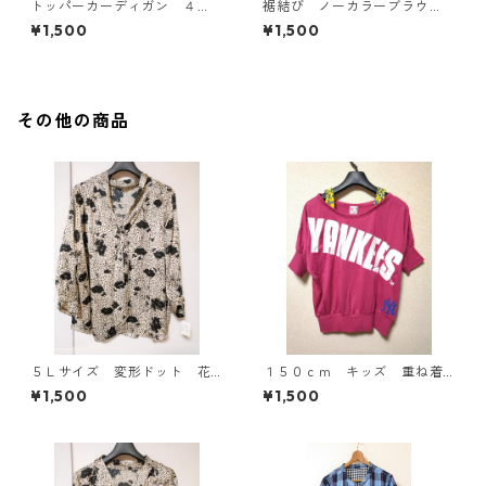
トッパーカーディガン ４
裾結び ノーカラーブラウ
Ｌ グレー KAE-4814
ス ３Ｌ アイボリー KAE-
¥1,500
¥1,500
4813
その他の商品
５Ｌサイズ 変形ドット 花
１５０ｃｍ キッズ 重ね着
柄 ボウタイブラウス オフ
風ドルマントップス マゼン
¥1,500
¥1,500
ホワイト KAE-4765
タ KAE-4791