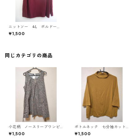
ニットソー 4L ボルドー I
Y-4323
¥1,500
同じカテゴリの商品
小花柄 ノースリーブワンピ
ボトルネック 七分袖カット
ース ４Ｌ ブラック KAE-
ソー ４Ｌ マスタード KA
¥1,500
¥1,500
4819
E-4818