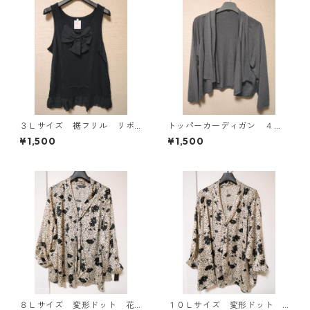
３Ｌサイズ 裾フリル リボ
トッパーカーディガン ４
ン付きタンクトップ ブラッ
Ｌ グレー KAE-4814
¥1,500
¥1,500
ク KAE-4788
８Ｌサイズ 変形ドット 花
１０Ｌサイズ 変形ドット