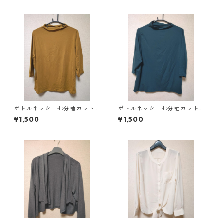
ボトルネック 七分袖カット
ボトルネック 七分袖カット
ソー ４Ｌ マスタード KA
ソー ４Ｌ ティールグリー
¥1,500
¥1,500
E-4816
ン KAE-4815