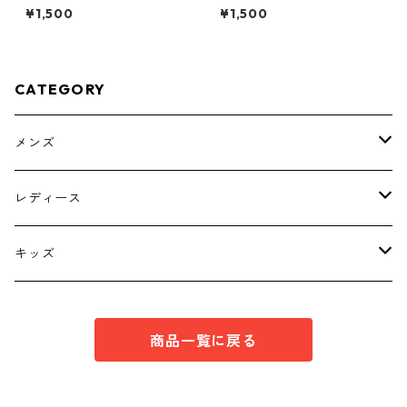
柄 ボウタイブラウス オフ
花柄 ボウタイブラウス オ
¥1,500
¥1,500
ホワイト KAE-4770
フホワイト KAE-4777
CATEGORY
メンズ
トップス
レディース
ボトムス
トップス
キッズ
スーツ
インナー
トップス
商品一覧に戻る
シューズ
スーツ
インナー