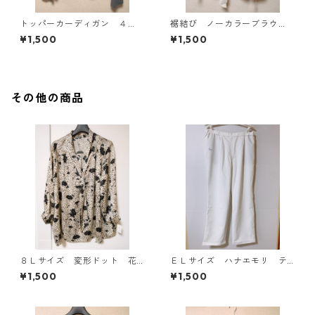
トッパーカーディガン ４
裾結び ノーカラーブラウ
Ｌ グレー KAE-4814
ス ３Ｌ アイボリー KAE-
¥1,500
¥1,500
4813
その他の商品
８Ｌサイズ 変形ドット 花
ＥＬサイズ ハナエモリ テ
柄 ボウタイブラウス オフ
ーパードパンツ ナース ホ
¥1,500
¥1,500
ホワイト KAE-4767
ワイト KAE-4159