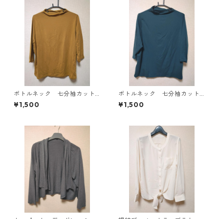
ボトルネック 七分袖カット
ボトルネック 七分袖カット
ソー ４Ｌ マスタード KA
ソー ４Ｌ ティールグリー
¥1,500
¥1,500
E-4816
ン KAE-4815