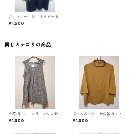
カットソー 6L ネイビー系
柄 IY-4317
¥1,500
同じカテゴリの商品
小花柄 ノースリーブワンピ
ボトルネック 七分袖カット
ース ４Ｌ ブラック KAE-
ソー ４Ｌ マスタード KA
¥1,500
¥1,500
4819
E-4818