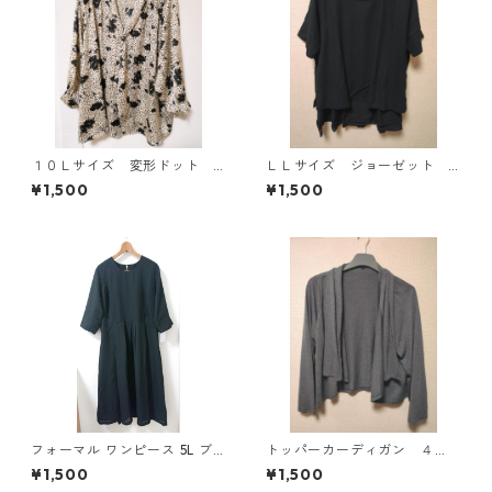
１０Ｌサイズ 変形ドット
ＬＬサイズ ジョーゼット
花柄 ボウタイブラウス オ
レイヤード風プルオーバー
¥1,500
¥1,500
フホワイト KAE-4777
ブラック KAE-4785
フォーマル ワンピース 5L ブ
トッパーカーディガン ４
ラック ◆KIY-1300◆
Ｌ グレー KAE-4814
¥1,500
¥1,500