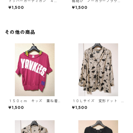
トッパーカーディガン ４
裾結び ノーカラーブラウ
Ｌ グレー KAE-4814
ス ３Ｌ アイボリー KAE-
¥1,500
¥1,500
4813
その他の商品
１５０ｃｍ キッズ 重ね着
１０Ｌサイズ 変形ドット
風ドルマントップス マゼン
花柄 ボウタイブラウス オ
¥1,500
¥1,500
タ KAE-4791
フホワイト KAE-4772