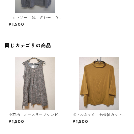
ニットソー 6L グレー IY-
4313
¥1,500
同じカテゴリの商品
小花柄 ノースリーブワンピ
ボトルネック 七分袖カット
ース ４Ｌ ブラック KAE-
ソー ４Ｌ マスタード KA
¥1,500
¥1,500
4819
E-4818