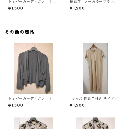
トッパーカーディガン ４
裾結び ノーカラーブラウ
Ｌ グレー KAE-4814
ス ３Ｌ アイボリー KAE-
¥1,500
¥1,500
4813
その他の商品
トッパーカーディガン ４
Lサイズ 授乳口付き サイドボ
Ｌ グレー KAE-4814
タンデザイン ワンピース マタ
¥1,500
¥1,500
ニティ ベージュ ◆KIY-1303
◆