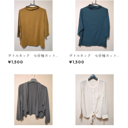
ボトルネック 七分袖カット
ボトルネック 七分袖カット
ソー ４Ｌ マスタード KA
ソー ４Ｌ ティールグリー
¥1,500
¥1,500
E-4816
ン KAE-4815