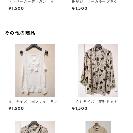
トッパーカーディガン ４
裾結び ノーカラーブラウ
Ｌ グレー KAE-4814
ス ３Ｌ アイボリー KAE-
¥1,500
¥1,500
4813
その他の商品
４Ｌサイズ 裾フリル リボ
１０Ｌサイズ 変形ドット
ン付きタンクトップ オフホ
花柄 ボウタイブラウス オ
¥1,500
¥1,500
ワイト KAE-4780
フホワイト KAE-4775