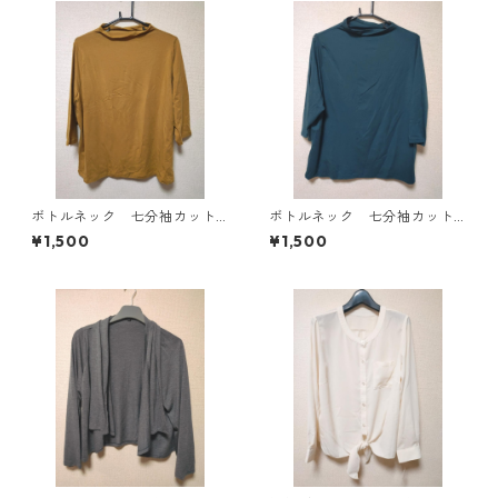
ボトルネック 七分袖カット
ボトルネック 七分袖カット
ソー ４Ｌ マスタード KA
ソー ４Ｌ ティールグリー
¥1,500
¥1,500
E-4816
ン KAE-4815