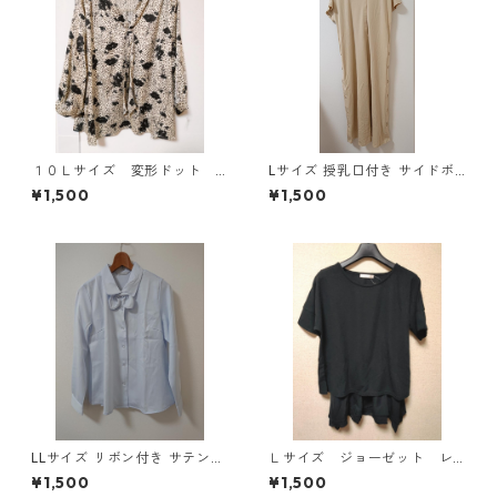
１０Ｌサイズ 変形ドット
Lサイズ 授乳口付き サイドボ
花柄 ボウタイブラウス オ
タンデザイン ワンピース マタ
¥1,500
¥1,500
フホワイト KAE-4772
ニティ ベージュ ◆KIY-1303
◆
LLサイズ リボン付き サテン調
Ｌサイズ ジョーゼット レ
シャツブラウス サックス ◆KI
イヤード風プルオーバー ブ
¥1,500
¥1,500
Y-1301◆
ラック KAE-4792