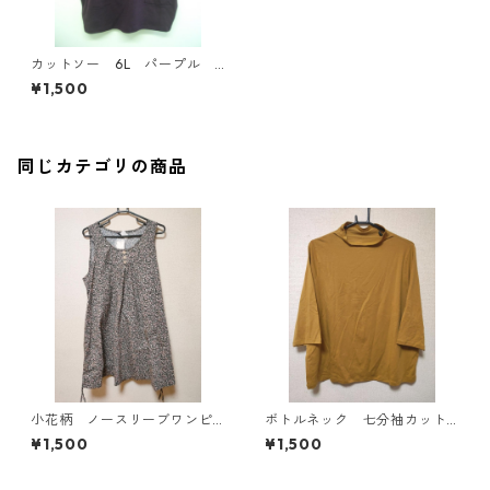
カットソー 6L パープル I
Y-4307
¥1,500
同じカテゴリの商品
小花柄 ノースリーブワンピ
ボトルネック 七分袖カット
ース ４Ｌ ブラック KAE-
ソー ４Ｌ マスタード KA
¥1,500
¥1,500
4819
E-4818