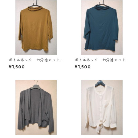
ボトルネック 七分袖カット
ボトルネック 七分袖カット
ソー ４Ｌ マスタード KA
ソー ４Ｌ ティールグリー
¥1,500
¥1,500
E-4816
ン KAE-4815