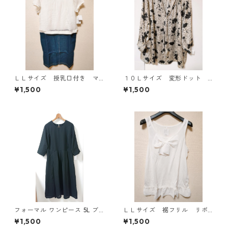
ＬＬサイズ 授乳口付き マ
１０Ｌサイズ 変形ドット
タニティ ドッキングワンピ
花柄 ボウタイブラウス オ
¥1,500
¥1,500
ース ホワイト×ブルー KAE
フホワイト KAE-4776
-4793
フォーマル ワンピース 5L ブ
ＬＬサイズ 裾フリル リボ
ラック ◆KIY-1300◆
ン付きタンクトップ オフホ
¥1,500
¥1,500
ワイト KAE-4781