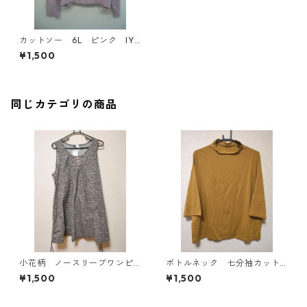
カットソー 6L ピンク IY-
4304
¥1,500
同じカテゴリの商品
小花柄 ノースリーブワンピ
ボトルネック 七分袖カット
ース ４Ｌ ブラック KAE-
ソー ４Ｌ マスタード KA
¥1,500
¥1,500
4819
E-4818