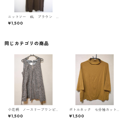
ニットソー 6L ブラウン I
Y-4302
¥1,500
同じカテゴリの商品
小花柄 ノースリーブワンピ
ボトルネック 七分袖カット
ース ４Ｌ ブラック KAE-
ソー ４Ｌ マスタード KA
¥1,500
¥1,500
4819
E-4818