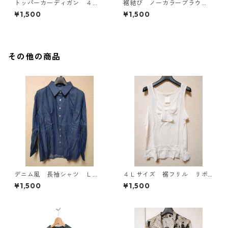
トッパーカーディガン ４
裾結び ノーカラーブラウ
Ｌ グレー KAE-4814
ス ３Ｌ アイボリー KAE-
¥1,500
¥1,500
4813
その他の商品
デニム風 長袖シャツ Ｌ
４Ｌサイズ 裾フリル リボ
Ｌ ブルー KAE-4801
ン付きタンクトップ オフホ
¥1,500
¥1,500
ワイト KAE-4780