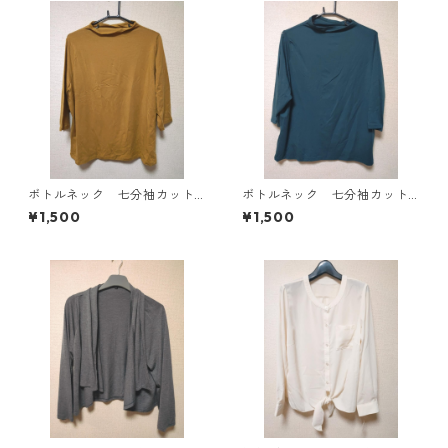
ボトルネック 七分袖カット
ボトルネック 七分袖カット
ソー ４Ｌ マスタード KA
ソー ４Ｌ ティールグリー
¥1,500
¥1,500
E-4816
ン KAE-4815