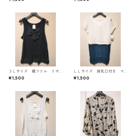
ホワイト KAE-4770
ース ホワイト×ブルー KAE
-4794
３Ｌサイズ 裾フリル リボ
ＬＬサイズ 授乳口付き マ
ン付きタンクトップ ブラッ
タニティ ドッキングワンピ
¥1,500
¥1,500
ク KAE-4788
ース ホワイト×ブルー KAE
-4796