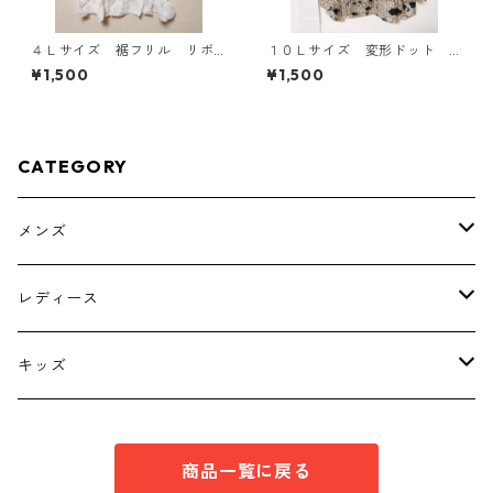
４Ｌサイズ 裾フリル リボ
１０Ｌサイズ 変形ドット
ン付きタンクトップ オフホ
花柄 ボウタイブラウス オ
¥1,500
¥1,500
ワイト KAE-4780
フホワイト KAE-4778
CATEGORY
メンズ
トップス
レディース
ボトムス
トップス
キッズ
スーツ
インナー
トップス
商品一覧に戻る