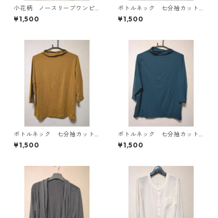
小花柄 ノースリーブワンピ
ボトルネック 七分袖カット
ース ４Ｌ ブラック KAE-
ソー ４Ｌ マスタード KA
¥1,500
¥1,500
4819
E-4818
ボトルネック 七分袖カット
ボトルネック 七分袖カット
ソー ４Ｌ マスタード KA
ソー ４Ｌ ティールグリー
¥1,500
¥1,500
E-4816
ン KAE-4815