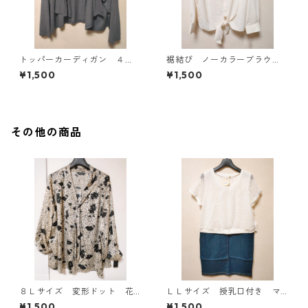
トッパーカーディガン ４
裾結び ノーカラーブラウ
Ｌ グレー KAE-4814
ス ３Ｌ アイボリー KAE-
¥1,500
¥1,500
4813
その他の商品
８Ｌサイズ 変形ドット 花
ＬＬサイズ 授乳口付き マ
柄 ボウタイブラウス オフ
タニティ ドッキングワンピ
¥1,500
¥1,500