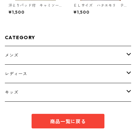
汗とりパッド付 キャミソー
ＥＬサイズ ハナエモリ テ
ル Ｌ ライトピンク KAE-
ーパードパンツ ナース ホ
¥1,500
¥1,500
4789
ワイト KAE-4159
CATEGORY
メンズ
トップス
レディース
ボトムス
トップス
キッズ
スーツ
インナー
トップス
商品一覧に戻る
シューズ
スーツ
インナー