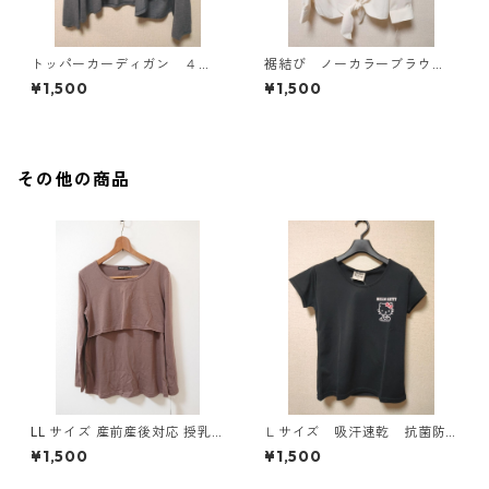
トッパーカーディガン ４
裾結び ノーカラーブラウ
Ｌ グレー KAE-4814
ス ３Ｌ アイボリー KAE-
¥1,500
¥1,500
4813
その他の商品
LL サイズ 産前産後対応 授乳
Ｌサイズ 吸汗速乾 抗菌防
口付き 長袖シャツ マタニティ
臭・消臭 ハローキティ ド
¥1,500
¥1,500
チャコールグレー ◆KIY-1304
ライメッシュＴシャツ ブラ
◆
ック KAE-4779