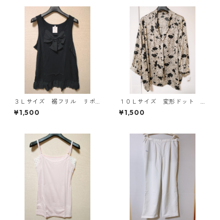
３Ｌサイズ 裾フリル リボ
１０Ｌサイズ 変形ドット
ン付きタンクトップ ブラッ
花柄 ボウタイブラウス オ
¥1,500
¥1,500
ク KAE-4788
フホワイト KAE-4773