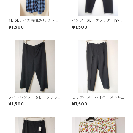
4Lｰ5Lサイズ 授乳対応 チェッ
パンツ 3L ブラック IY-45
ク柄 半袖ルームウェア マタニ
25
¥1,500
¥1,500
ティ ブルー系/グレー ◆KIY-1
305◆
ワイドパンツ ５Ｌ ブラッ
ＬＬサイズ ハイパーストレ
ク KAE-4725
ッチ センタープレスパン
¥1,500
¥1,500
ツ ブラック KAE-4704