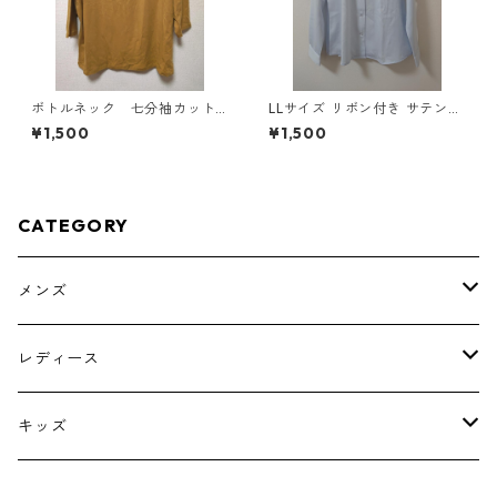
ボトルネック 七分袖カット
LLサイズ リボン付き サテン調
ソー ４Ｌ マスタード KA
シャツブラウス サックス ◆KI
¥1,500
¥1,500
E-4816
Y-1301◆
CATEGORY
メンズ
トップス
レディース
ボトムス
トップス
キッズ
スーツ
インナー
トップス