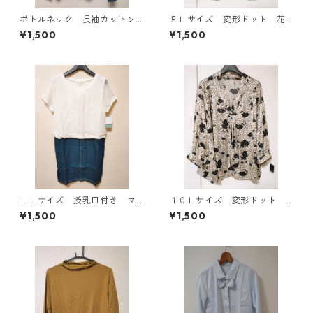
ボトルネック 長袖カットソ
５Ｌサイズ 変形ドット 花
ー ４Ｌ ティールグリー
柄 ボウタイブラウス オフ
¥1,500
¥1,500
ン KAE-4812
ホワイト KAE-4765
ＬＬサイズ 授乳口付き マ
１０Ｌサイズ 変形ドット
タニティ ドッキングワンピ
花柄 ボウタイブラウス オ
¥1,500
¥1,500
ース ホワイト×ブルー KAE
フホワイト KAE-4771
-4796