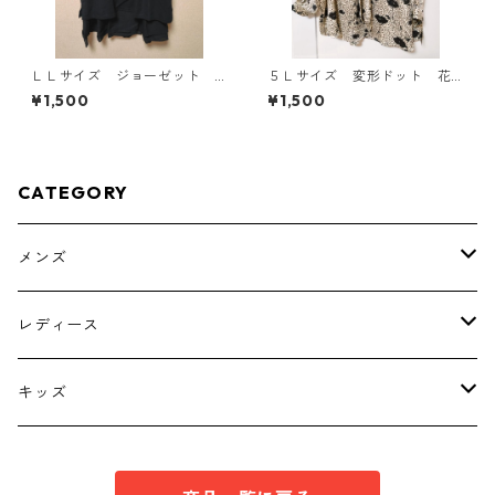
ＬＬサイズ ジョーゼット
５Ｌサイズ 変形ドット 花
レイヤード風プルオーバー
柄 ボウタイブラウス オフ
¥1,500
¥1,500
ブラック KAE-4785
ホワイト KAE-4763
CATEGORY
メンズ
トップス
レディース
ボトムス
トップス
キッズ
スーツ
インナー
トップス