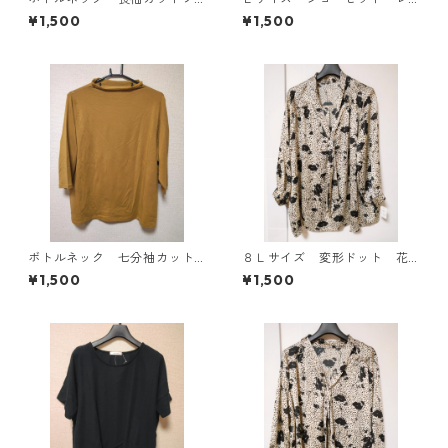
ー ４Ｌ ティールグリー
イヤード風プルオーバー ブ
¥1,500
¥1,500
ン KAE-4812
ラック KAE-4792
ボトルネック 七分袖カット
８Ｌサイズ 変形ドット 花
ソー ４Ｌ マスタード KA
柄 ボウタイブラウス オフ
¥1,500
¥1,500
E-4817
ホワイト KAE-4767