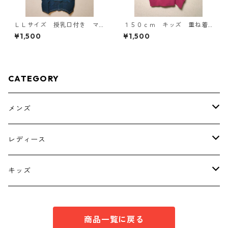
ＬＬサイズ 授乳口付き マ
１５０ｃｍ キッズ 重ね着
タニティ ドッキングワンピ
風ドルマントップス マゼン
¥1,500
¥1,500
ース ホワイト×ブルー KAE
タ KAE-4791
-4796
CATEGORY
メンズ
トップス
レディース
ボトムス
トップス
キッズ
スーツ
インナー
トップス
商品一覧に戻る