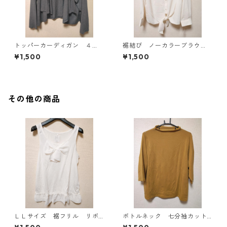
トッパーカーディガン ４
裾結び ノーカラーブラウ
Ｌ グレー KAE-4814
ス ３Ｌ アイボリー KAE-
¥1,500
¥1,500
4813
その他の商品
ＬＬサイズ 裾フリル リボ
ボトルネック 七分袖カット
ン付きタンクトップ オフホ
ソー ４Ｌ マスタード KA