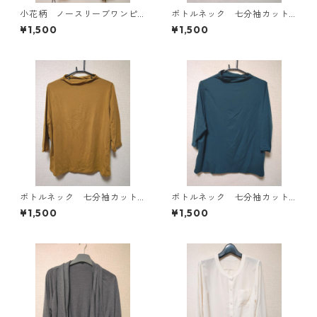
小花柄 ノースリーブワンピ
ボトルネック 七分袖カット
ース ４Ｌ ブラック KAE-
ソー ４Ｌ マスタード KA
¥1,500
¥1,500
4819
E-4818
ボトルネック 七分袖カット
ボトルネック 七分袖カット
ソー ４Ｌ マスタード KA
ソー ４Ｌ ティールグリー
¥1,500
¥1,500
E-4816
ン KAE-4815